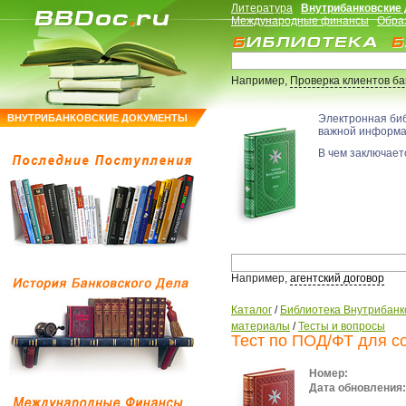
Литература
Внутрибанковские
Международные финансы
Обра
Например,
Проверка клиентов б
ВНУТРИБАНКОВСКИЕ ДОКУМЕНТЫ
Электронная би
важной информ
В чем заключаетс
Например,
агентский договор
Каталог
/
Библиотека Внутрибанк
материалы
/
Тесты и вопросы
Тест по ПОД/ФТ для с
Номер:
Дата обновления: