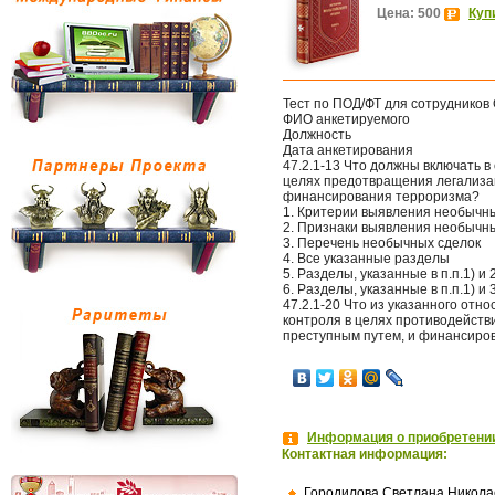
Цена: 500
Куп
Тест по ПОД/ФТ для сотрудников
ФИО анкетируемого
Должность
Дата анкетирования
47.2.1-13 Что должны включать 
целях предотвращения легализац
финансирования терроризма?
1. Критерии выявления необычн
2. Признаки выявления необычн
3. Перечень необычных сделок
4. Все указанные разделы
5. Разделы, указанные в п.п.1) и 
6. Разделы, указанные в п.п.1) и 
47.2.1-20 Что из указанного отн
контроля в целях противодейств
преступным путем, и финансиро
Информация о приобретении
Контактная информация:
Городилова Светлана Никола