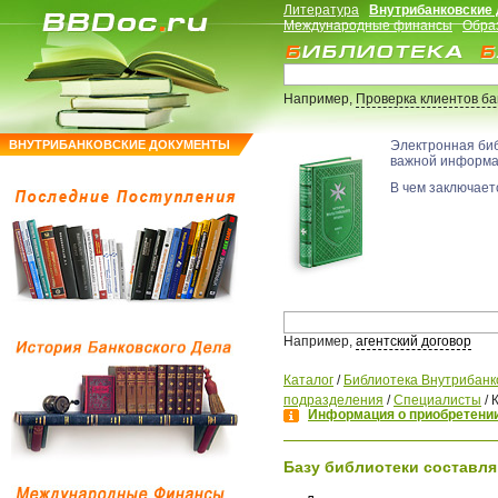
Литература
Внутрибанковские
Международные финансы
Обра
Например,
Проверка клиентов б
ВНУТРИБАНКОВСКИЕ ДОКУМЕНТЫ
Электронная би
важной информ
В чем заключаетс
Например,
агентский договор
Каталог
/
Библиотека Внутрибанк
подразделения
/
Специалисты
/
Информация о приобретении
Базу библиотеки составля