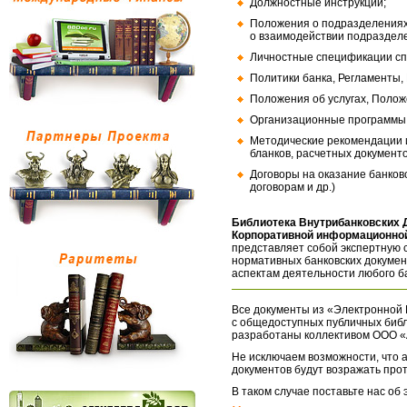
Должностные инструкции;
Положения о подразделениях
о взаимодействии подраздел
Личностные спецификации сп
Политики банка, Регламенты,
Положения об услугах, Полож
Организационные программы, 
Методические рекомендации и
бланков, расчетных документо
Договоры на оказание банков
договорам и др.)
Библиотека Внутрибанковских 
Корпоративной информационной
представляет собой экспертную 
нормативных банковских докумен
аспектам деятельности любого б
Все документы из «Электронной 
с общедоступных публичных библ
разработаны коллективом ООО «
Не исключаем возможности, что а
документов будут возражать про
В таком случае поставьте нас об