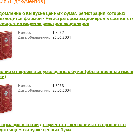
ия (6 документов)
домление о выпуске ценных бумаг, регистрация которых
изводится фирмой - Регистратором акционеров в соответст
овором на ведение реестров акционеров
Номер:
1.8532
Дата обновления:
23.01.2004
ение о первом выпуске ценных бумаг (обыкновенные име
ии)
Номер:
1.8533
Дата обновления:
27.01.2004
ормация и копии документов, включаемых в проспект о
дстоящем выпуске ценных бумаг