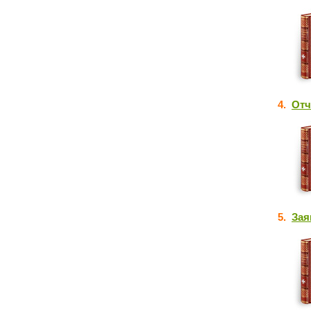
4.
Отч
5.
Зая