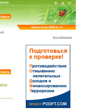
рминов
Новости на BBDoc.ru
мой
Все публикации
менты