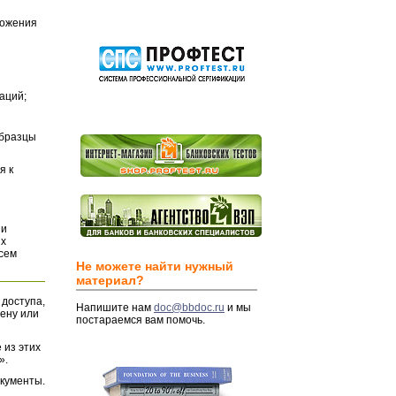
ложения
аций;
Образцы
я к
и
их
всем
Не можете найти нужный
материал?
 доступа,
Напишите нам
doc@bbdoc.ru
и мы
ену или
постараемся вам помочь.
 из этих
».
окументы.