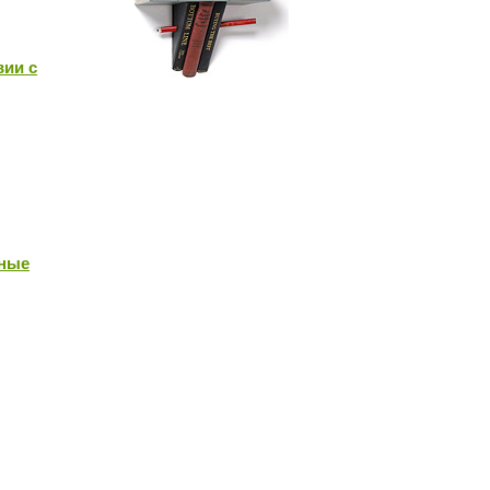
вии с
нные