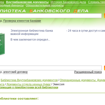
ура
Внутрибанковские документы
История банковского дела
Словарь те
родные финансы
Образовательные продукты
р,
Проверка клиентов банками
Электронная библиотека банка - 24 часа в сутки доступ к са
важной информации
В чем заключается определ...
р,
агентский договор
Расширенный поиск
/
Библиотека Внутрибанковских документов
/
Операционные документы. Доку
нта
/
Документы отдела ценных бумаг
/
Эмиссия
рмация о приобретении всей библиотеки
иблиотеки составляют: