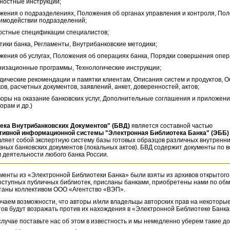
ностные инструкции;
жения о подразделениях, Положения об органах управления и контроля, По
аимодействии подразделений;
остные спецификации специалистов;
тики банка, Регламенты, Внутрибанковские методики;
жения об услугах, Положения об операциях банка, Порядки совершения опер
низационные программы, Технологические инструкции;
дические рекомендации и памятки клиентам, Описания систем и продуктов, 
ов, расчетных документов, заявлений, анкет, доверенностей, актов;
воры на оказание банковских услуг, Дополнительные соглашения и приложени
орам и др.)
ека Внутрибанковских Документов" (БВД)
является составной частью
тивной информационной системы "Электронная Библиотека Банка" (ЭББ)
ляет собой экспертную систему базы готовых образцов различных внутренн
ных банковских документов (локальных актов). БВД содержит документы по 
 деятельности любого банка России.
менты из «Электронной Библиотеки Банка» были взяты из архивов открытого
оступных публичных библиотек, присланы банками, приобретены нами по обм
таны коллективом ООО «Агентство «ВЭП».
чаем возможности, что авторы и/или владельцы авторских прав на некоторые
ов будут возражать против их нахождения в «Электронной Библиотеке Банка
случае поставьте нас об этом в известность и мы немедленно уберем такие д