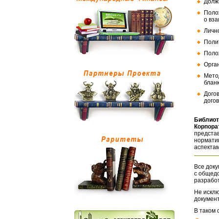
Долж
Поло
о вз
Личн
Поли
Поло
Орга
Мето
бланк
Дого
догов
Библиот
Корпора
представ
норматив
аспектам
Все доку
с общед
разрабо
Не исклю
документ
В таком 