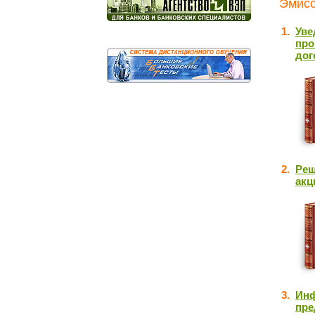
Эмисс
1.
Уве
про
дог
2.
Реш
акц
3.
Инф
пре