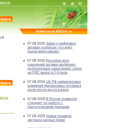
рминов
Новости на BBDoc.ru
мой
07.08.2026
Закон о цифровых
активах подписан: что ждет
рынок криптовалют
07.08.2026
Россияне всех
поколений активно выбирают
долгосрочные накопления: спрос
на ПДС вырос в 2,6 раза
07.08.2026
ЦБ РФ зафиксировал
снижение финансовых потоков в
июле после роста в июне
менты
07.08.2026
В России появился
стандарт по работе с
синтетическими данными
07.08.2026
Новые правила
листинга ценных бумаг