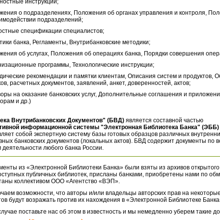
ностные инструкции;
жения о подразделениях, Положения об органах управления и контроля, По
аимодействии подразделений;
остные спецификации специалистов;
тики банка, Регламенты, Внутрибанковские методики;
жения об услугах, Положения об операциях банка, Порядки совершения опер
низационные программы, Технологические инструкции;
дические рекомендации и памятки клиентам, Описания систем и продуктов, 
ов, расчетных документов, заявлений, анкет, доверенностей, актов;
воры на оказание банковских услуг, Дополнительные соглашения и приложени
орам и др.)
ека Внутрибанковских Документов" (БВД)
является составной частью
тивной информационной системы "Электронная Библиотека Банка" (ЭББ)
ляет собой экспертную систему базы готовых образцов различных внутренн
ных банковских документов (локальных актов). БВД содержит документы по 
 деятельности любого банка России.
менты из «Электронной Библиотеки Банка» были взяты из архивов открытого
оступных публичных библиотек, присланы банками, приобретены нами по обм
таны коллективом ООО «Агентство «ВЭП».
чаем возможности, что авторы и/или владельцы авторских прав на некоторые
ов будут возражать против их нахождения в «Электронной Библиотеке Банка
случае поставьте нас об этом в известность и мы немедленно уберем такие д