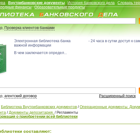
ура
Внутрибанковские документы
История банковского дела
Словарь те
родные финансы
Образовательные продукты
р,
Проверка клиентов банками
Электронная библиотека банка - 24 часа в сутки доступ к са
важной информации
В чем заключается определ...
р,
агентский договор
Расширенный поиск
/
Библиотека Внутрибанковских документов
/
Операционные документы. Доку
нта
/
Документы депозитария.
/
Регламенты
рмация о приобретении всей библиотеки
иблиотеки составляют: