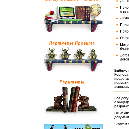
Долж
Поло
о вз
Личн
Поли
Поло
Орга
Мето
бланк
Дого
догов
Библиот
Корпора
представ
норматив
аспектам
Все доку
с общед
разрабо
Не исклю
документ
В таком 