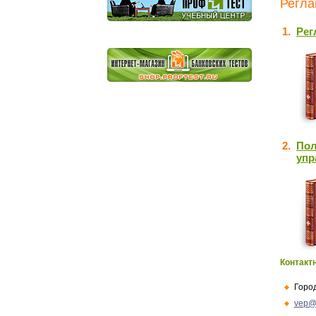
Регла
1.
Рег
2.
Пол
упр
Контакт
Горо
vep@