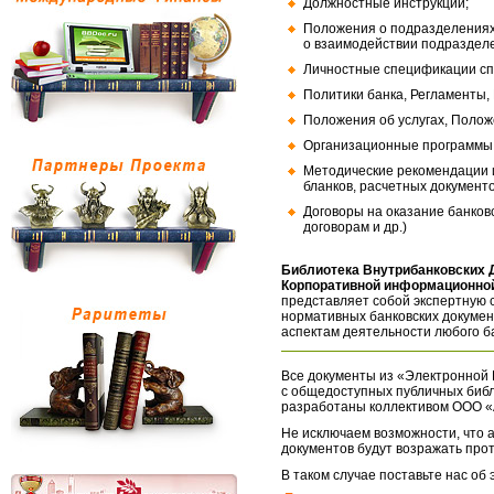
Должностные инструкции;
Положения о подразделениях
о взаимодействии подраздел
Личностные спецификации сп
Политики банка, Регламенты,
Положения об услугах, Полож
Организационные программы, 
Методические рекомендации и
бланков, расчетных документо
Договоры на оказание банков
договорам и др.)
Библиотека Внутрибанковских 
Корпоративной информационной
представляет собой экспертную 
нормативных банковских докумен
аспектам деятельности любого б
Все документы из «Электронной 
с общедоступных публичных библ
разработаны коллективом ООО «
Не исключаем возможности, что а
документов будут возражать про
В таком случае поставьте нас об