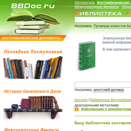
Литература
Внутрибанковские
Международные финансы
Обра
Например,
Проверка клиентов б
ВНУТРИБАНКОВСКИЕ ДОКУМЕНТЫ
Электронная би
важной информ
В чем заключаетс
Например,
агентский договор
Каталог
/
Библиотека Внутрибанк
драгоценными металлами
Информация о приобретении
Базу библиотеки составля