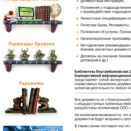
Должностные инструкции;
Положения о подразделениях
о взаимодействии подраздел
Личностные спецификации сп
Политики банка, Регламенты,
Положения об услугах, Полож
Организационные программы, 
Методические рекомендации и
бланков, расчетных документо
Договоры на оказание банков
договорам и др.)
Библиотека Внутрибанковских 
Корпоративной информационной
представляет собой экспертную 
нормативных банковских докумен
аспектам деятельности любого б
Все документы из «Электронной 
с общедоступных публичных библ
разработаны коллективом ООО «
Не исключаем возможности, что а
документов будут возражать про
В таком случае поставьте нас об