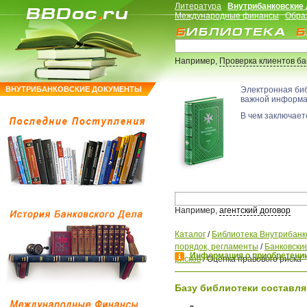
Литература
Внутрибанковские
Международные финансы
Обра
Например,
Проверка клиентов б
ВНУТРИБАНКОВСКИЕ ДОКУМЕНТЫ
Электронная би
важной информ
В чем заключаетс
Например,
агентский договор
Каталог
/
Библиотека Внутрибанк
порядок, регламенты
/
Банковские
Информация о приобретении
рисков
/
Оценка правового риска
Базу библиотеки составля