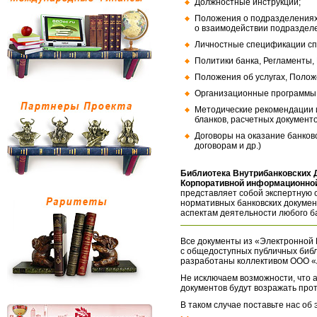
Должностные инструкции;
Положения о подразделениях
о взаимодействии подраздел
Личностные спецификации сп
Политики банка, Регламенты,
Положения об услугах, Полож
Организационные программы, 
Методические рекомендации и
бланков, расчетных документо
Договоры на оказание банков
договорам и др.)
Библиотека Внутрибанковских 
Корпоративной информационной
представляет собой экспертную 
нормативных банковских докумен
аспектам деятельности любого б
Все документы из «Электронной 
с общедоступных публичных библ
разработаны коллективом ООО «
Не исключаем возможности, что а
документов будут возражать про
В таком случае поставьте нас об