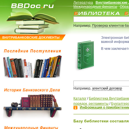
Литература
Внутрибанковские
Международные финансы
Обра
Например,
Проверка клиентов б
ВНУТРИБАНКОВСКИЕ ДОКУМЕНТЫ
Электронная би
важной информ
В чем заключаетс
Например,
агентский договор
Каталог
/
Библиотека Внутрибанк
порядок, регламенты
/
Бухгалтерс
Информация о приобретении
Базу библиотеки составля