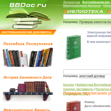
Литература
Внутрибанковские
Международные финансы
Обра
Например,
Проверка клиентов б
ВНУТРИБАНКОВСКИЕ ДОКУМЕНТЫ
Электронная би
важной информ
В чем заключаетс
Например,
агентский договор
Каталог
/
Библиотека Внутрибанк
порядок, регламенты
/
Расчетно-
Порядок подписания р
Организация РКО
Номер:
Дата обновления: