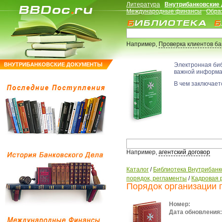
Литература
Внутрибанковские
Международные финансы
Обра
Например,
Проверка клиентов б
ВНУТРИБАНКОВСКИЕ ДОКУМЕНТЫ
Электронная би
важной информ
В чем заключаетс
Например,
агентский договор
Каталог
/
Библиотека Внутрибанк
порядок, регламенты
/
Кадровая 
Порядок организации 
Номер:
Дата обновления: