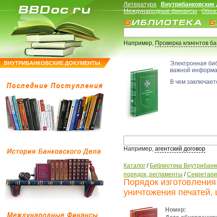
Литература
Внутрибанковские
Международные финансы
Обра
Например,
Проверка клиентов б
ВНУТРИБАНКОВСКИЕ ДОКУМЕНТЫ
Электронная би
важной информ
В чем заключаетс
Например,
агентский договор
Каталог
/
Библиотека Внутрибанк
порядок, регламенты
/
Секретари
Порядок изготовления,
уничтожения печатей,
Номер: