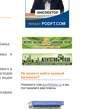
Банка;
анка в
имого и
асходов
Не можете найти нужный
материал?
х видов
Напишите нам
doc@bbdoc.ru
и мы
постараемся вам помочь.
мизации