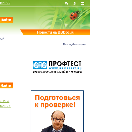
рминов
Новости на BBDoc.ru
мой
Все публикации
авила,
ожения