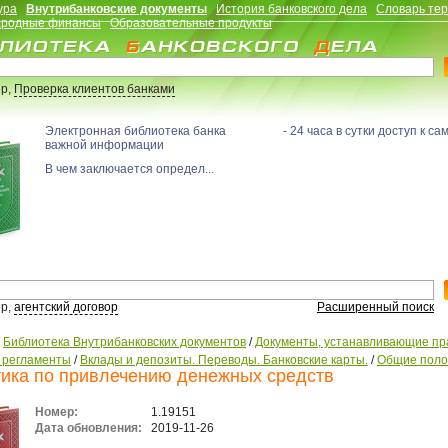
ура
Внутрибанковские документы
История банковского дела
Словарь те
родные финансы
Образовательные продукты
р,
Проверка клиентов банками
Электронная библиотека банка - 24 часа в сутки доступ к са
важной информации
В чем заключается определ...
р,
агентский договор
Расширенный поиск
/
Библиотека Внутрибанковских документов
/
Документы, устанавливающие пр
, регламенты
/
Вклады и депозиты. Переводы. Банковские карты.
/
Общие пол
ика по привлечению денежных средств
Номер:
1.19151
Дата обновления:
2019-11-26