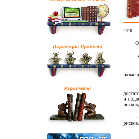
2019
О
·
·
размещ
·
достат
и подд
рисков
·
рисков