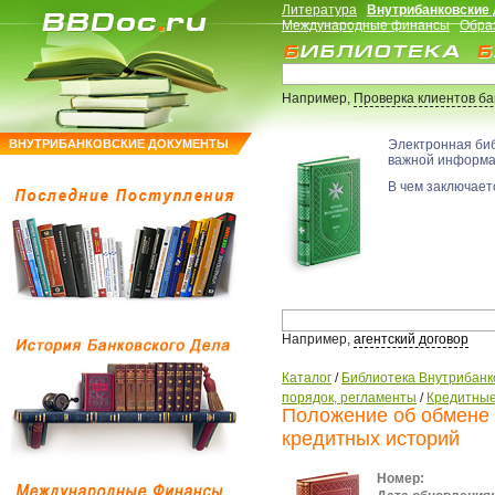
Литература
Внутрибанковские
Международные финансы
Обра
Например,
Проверка клиентов б
ВНУТРИБАНКОВСКИЕ ДОКУМЕНТЫ
Электронная би
важной информ
В чем заключаетс
Например,
агентский договор
Каталог
/
Библиотека Внутрибанк
порядок, регламенты
/
Кредитные
Положение об обмене
кредитных историй
Номер: