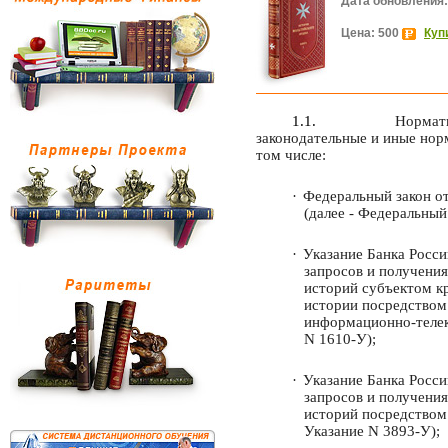
Дата обновления:
Цена: 500
Куп
1.1.
Нормат
законодательные и иные нор
том числе:
·
Федеральный закон о
(далее - Федеральный
·
Указание Банка Росси
запросов и получени
историй субъектом к
истории посредством
информационно-телек
N 1610-У);
·
Указание Банка Росси
запросов и получени
историй посредством
Указание N 3893-У);