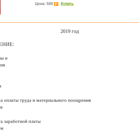
Цена: 500
Купить
2019 год
ЕНИЕ:
ны и
ния
я
ма оплаты труда и материального поощрения
в
та заработной платы
ам