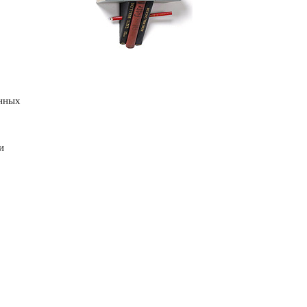
нных
и