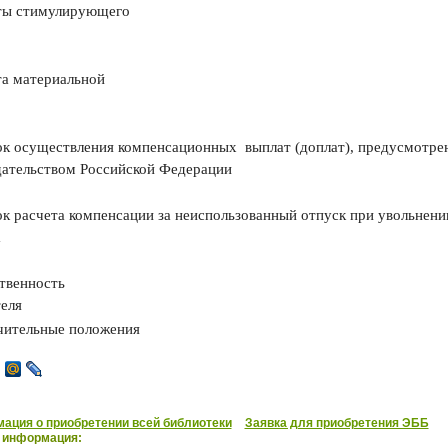
ты стимулирующего
та материальной
ок осуществления компенсационных
выплат (доплат),
предусмотре
дательством Российской Федерации
ок расчета компенсации за неиспользованный отпуск при увольнени
а
ственность
еля
ючительные положения
ация о приобретении всей библиотеки
Заявка для приобретения ЭББ
 информация: