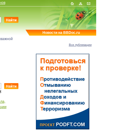
нов
Новости на BBDoc.ru
 важной
Все публикации
к
ла,
ации