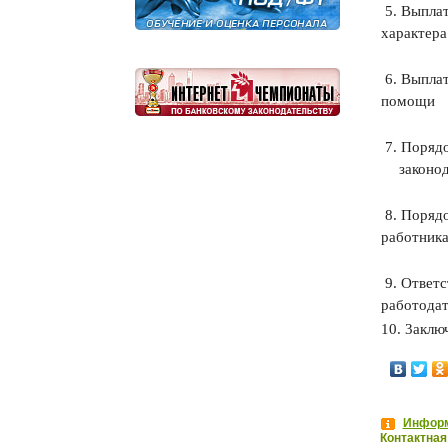
5. Выпла
характера
6. Выпла
помощи
7. Поряд
законо
8. Поряд
работник
9. Ответ
работодат
10. 3акл
Информ
Контактная