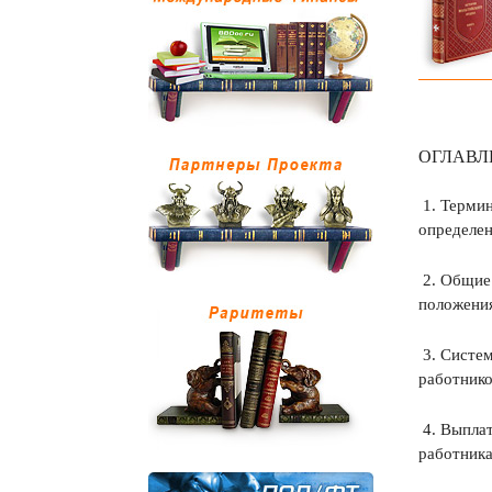
ОГЛАВЛ
1. Терми
определе
2. Общие
положени
3. Систе
работнико
4. Выпла
работник