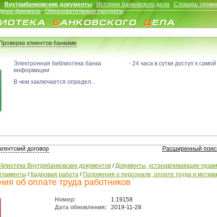
Внутрибанковские документы
История банковского дела
Словарь терми
дные финансы
Образовательные продукты
Проверка клиентов банками
Электронная библиотека банка - 24 часа в сутки доступ к самой
информации
В чем заключается определ...
агентский договор
Расширенный поис
блиотека Внутрибанковских документов
/
Документы, устанавливающие прави
егламенты
/
Кадровая работа
/
Положения о персонале, оплате труда и мотив
ия об оплате труда работников
Номер:
1.19158
Дата обновления:
2019-11-28