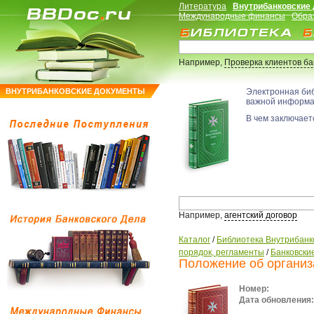
Литература
Внутрибанковские
Международные финансы
Обра
Например,
Проверка клиентов б
ВНУТРИБАНКОВСКИЕ ДОКУМЕНТЫ
Электронная би
важной информ
В чем заключаетс
Например,
агентский договор
Каталог
/
Библиотека Внутрибанк
порядок, регламенты
/
Банковские
Положение об организ
Номер:
Дата обновления: