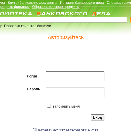
ура
Внутрибанковские документы
История банковского дела
Словарь терм
родные финансы
Образовательные продукты
р,
Проверка клиентов банками
Авторизуйтесь
Логин
Пароль
запомнить меня
Зарегистрироваться