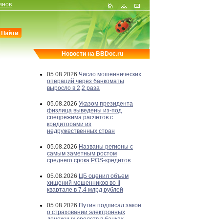
инов
Новости на BBDoc.ru
05.08.2026
Число мошеннических
операций через банкоматы
выросло в 2,2 раза
05.08.2026
Указом президента
физлица выведены из-под
спецрежима расчетов с
кредиторами из
недружественных стран
05.08.2026
Названы регионы с
самым заметным ростом
среднего срока POS-кредитов
05.08.2026
ЦБ оценил объем
хищений мошенников во II
квартале в 7,4 млрд рублей
05.08.2026
Путин подписал закон
о страховании электронных