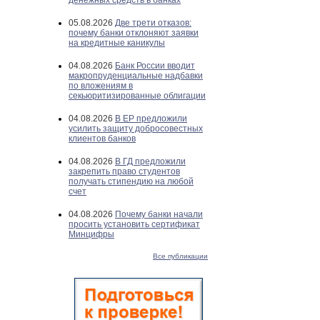
денежных средств в банках
05.08.2026
Две трети отказов:
почему банки отклоняют заявки
на кредитные каникулы
04.08.2026
Банк России вводит
макропруденциальные надбавки
по вложениям в
секьюритизированные облигации
04.08.2026
В ЕР предложили
усилить защиту добросовестных
клиентов банков
04.08.2026
В ГД предложили
закрепить право студентов
получать стипендию на любой
счет
04.08.2026
Почему банки начали
просить установить сертификат
Минцифры
Все публикации