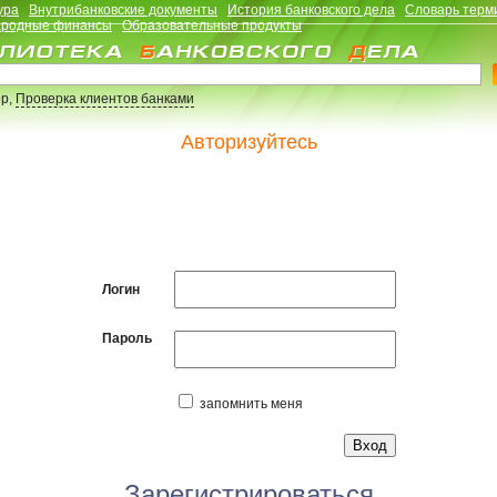
ура
Внутрибанковские документы
История банковского дела
Словарь терм
родные финансы
Образовательные продукты
р,
Проверка клиентов банками
Авторизуйтесь
Логин
Пароль
запомнить меня
Зарегистрироваться