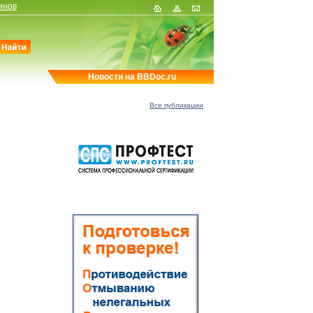
инов
Новости на BBDoc.ru
Все публикации