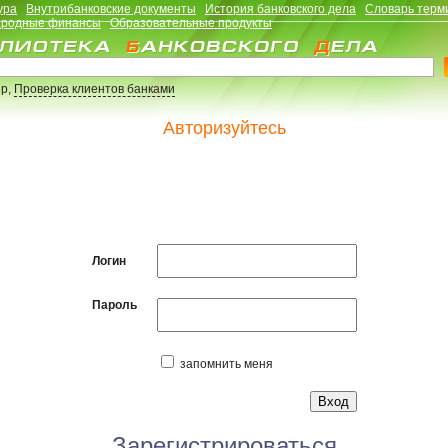
ура
Внутрибанковские документы
История банковского дела
Словарь терм
родные финансы
Образовательные продукты
р,
Проверка клиентов банками
Авторизуйтесь
Логин
Пароль
запомнить меня
Зарегистрироваться