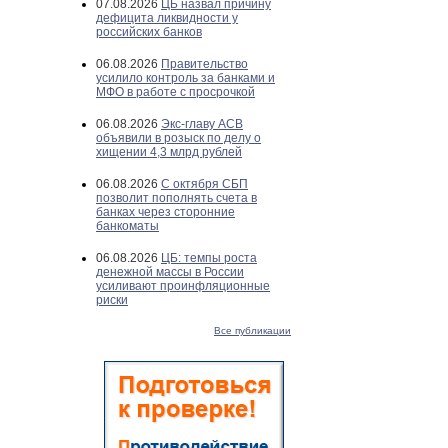
07.08.2026
ЦБ назвал причину
дефицита ликвидности у
российских банков
06.08.2026
Правительство
усилило контроль за банками и
МФО в работе с просрочкой
06.08.2026
Экс-главу АСВ
объявили в розыск по делу о
хищении 4,3 млрд рублей
06.08.2026
С октября СБП
позволит пополнять счета в
банках через сторонние
банкоматы
06.08.2026
ЦБ: темпы роста
денежной массы в России
усиливают проинфляционные
риски
Все публикации