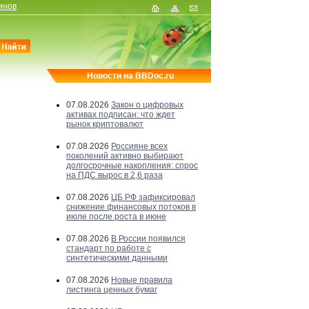
инов
Новости на BBDoc.ru
07.08.2026
Закон о цифровых
активах подписан: что ждет
рынок криптовалют
07.08.2026
Россияне всех
поколений активно выбирают
долгосрочные накопления: спрос
на ПДС вырос в 2,6 раза
07.08.2026
ЦБ РФ зафиксировал
снижение финансовых потоков в
июле после роста в июне
07.08.2026
В России появился
стандарт по работе с
синтетическими данными
07.08.2026
Новые правила
листинга ценных бумаг