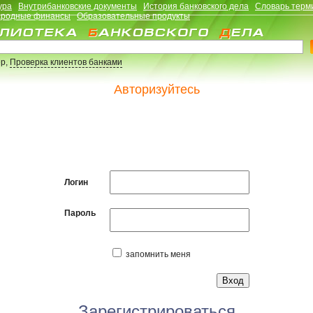
ура
Внутрибанковские документы
История банковского дела
Словарь терм
родные финансы
Образовательные продукты
р,
Проверка клиентов банками
Авторизуйтесь
Логин
Пароль
запомнить меня
Зарегистрироваться