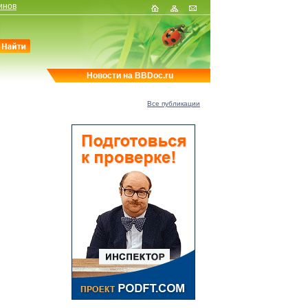
инов
Новости на BBDoc.ru
Все публикации