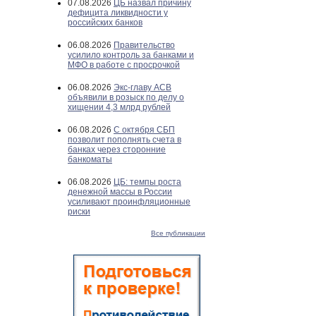
07.08.2026
ЦБ назвал причину
дефицита ликвидности у
российских банков
06.08.2026
Правительство
усилило контроль за банками и
МФО в работе с просрочкой
06.08.2026
Экс-главу АСВ
объявили в розыск по делу о
хищении 4,3 млрд рублей
06.08.2026
С октября СБП
позволит пополнять счета в
банках через сторонние
банкоматы
06.08.2026
ЦБ: темпы роста
денежной массы в России
усиливают проинфляционные
риски
Все публикации