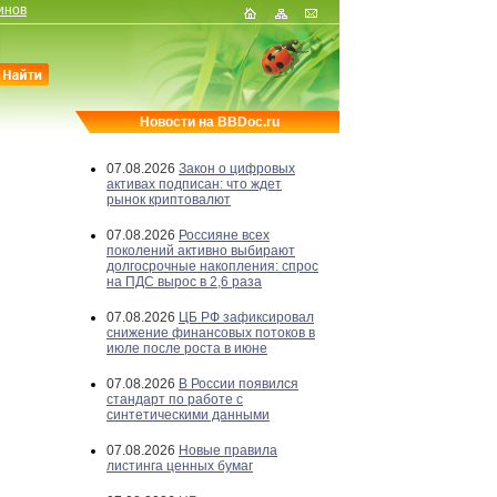
инов
Новости на BBDoc.ru
07.08.2026
Закон о цифровых
активах подписан: что ждет
рынок криптовалют
07.08.2026
Россияне всех
поколений активно выбирают
долгосрочные накопления: спрос
на ПДС вырос в 2,6 раза
07.08.2026
ЦБ РФ зафиксировал
снижение финансовых потоков в
июле после роста в июне
07.08.2026
В России появился
стандарт по работе с
синтетическими данными
07.08.2026
Новые правила
листинга ценных бумаг