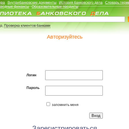
ура
Внутрибанковские документы
История банковского дела
Словарь терм
родные финансы
Образовательные продукты
р,
Проверка клиентов банками
Авторизуйтесь
Логин
Пароль
запомнить меня
Зарегистрироваться