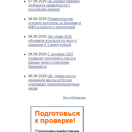
07.08.2026
ЦБ назвал причину
дефицита ликвидности у
российских банков
06.08.2026
Правительство
усилило контроль за банками и
МФО в работе с просрочкой
06.08.2026
Экс-главу АСВ
объявили в розыск по делу о
хищении 4,3 млрд рублей
06.08.2026
С октября СБП
позволит пополнять счета в
банках через сторонние
банкоматы
06.08.2026
ЦБ: темпы роста
денежной массы в России
усиливают проинфляционные
риски
Все публикации