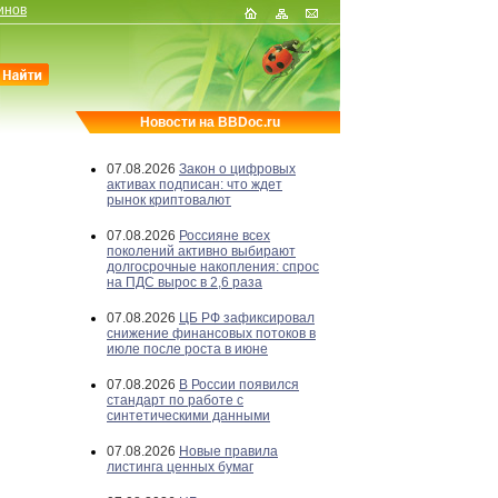
инов
Новости на BBDoc.ru
07.08.2026
Закон о цифровых
активах подписан: что ждет
рынок криптовалют
07.08.2026
Россияне всех
поколений активно выбирают
долгосрочные накопления: спрос
на ПДС вырос в 2,6 раза
07.08.2026
ЦБ РФ зафиксировал
снижение финансовых потоков в
июле после роста в июне
07.08.2026
В России появился
стандарт по работе с
синтетическими данными
07.08.2026
Новые правила
листинга ценных бумаг