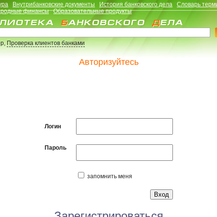
ура
Внутрибанковские документы
История банковского дела
Словарь терм
родные финансы
Образовательные продукты
р,
Проверка клиентов банками
Авторизуйтесь
Логин
Пароль
запомнить меня
Зарегистрироваться