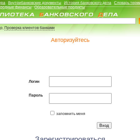
ура
Внутрибанковские документы
История банковского дела
Словарь терм
родные финансы
Образовательные продукты
р,
Проверка клиентов банками
Авторизуйтесь
Логин
Пароль
запомнить меня
Зарегистрироваться