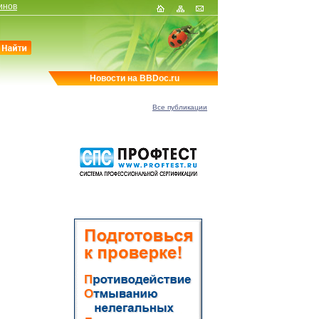
инов
Новости на BBDoc.ru
Все публикации