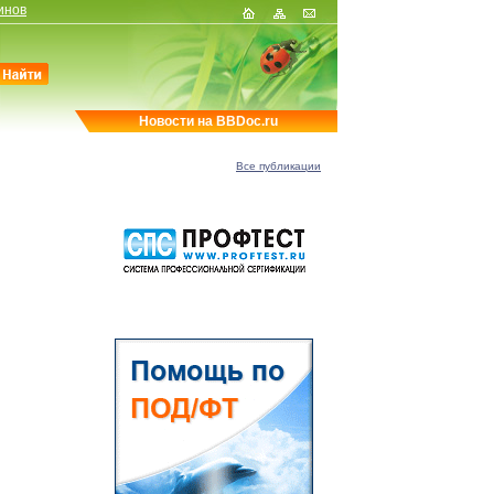
инов
Новости на BBDoc.ru
Все публикации