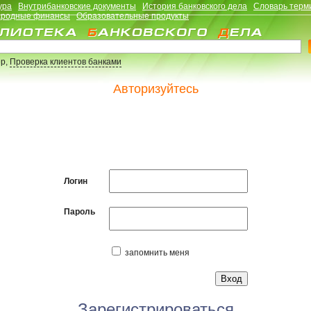
ура
Внутрибанковские документы
История банковского дела
Словарь терм
родные финансы
Образовательные продукты
р,
Проверка клиентов банками
Авторизуйтесь
Логин
Пароль
запомнить меня
Зарегистрироваться