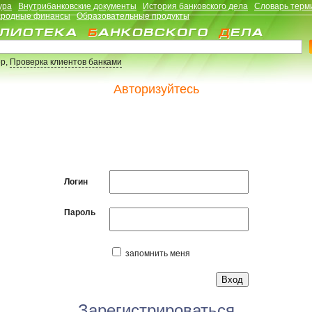
ура
Внутрибанковские документы
История банковского дела
Словарь терм
родные финансы
Образовательные продукты
р,
Проверка клиентов банками
Авторизуйтесь
Логин
Пароль
запомнить меня
Зарегистрироваться