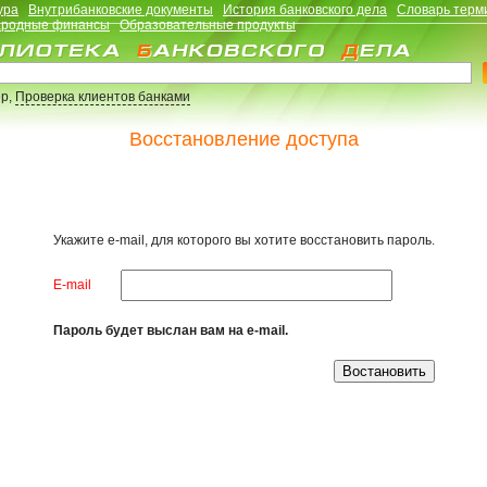
ура
Внутрибанковские документы
История банковского дела
Словарь терм
родные финансы
Образовательные продукты
р,
Проверка клиентов банками
Восстановление доступа
Укажите e-mail, для которого вы хотите восстановить пароль.
E-mail
Пароль будет выслан вам на e-mail.