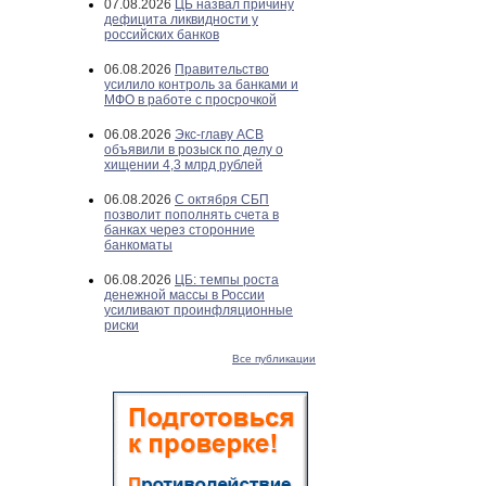
07.08.2026
ЦБ назвал причину
дефицита ликвидности у
российских банков
06.08.2026
Правительство
усилило контроль за банками и
МФО в работе с просрочкой
06.08.2026
Экс-главу АСВ
объявили в розыск по делу о
хищении 4,3 млрд рублей
06.08.2026
С октября СБП
позволит пополнять счета в
банках через сторонние
банкоматы
06.08.2026
ЦБ: темпы роста
денежной массы в России
усиливают проинфляционные
риски
Все публикации