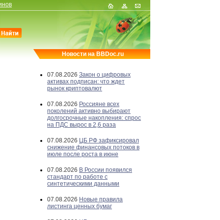
инов
Новости на BBDoc.ru
07.08.2026
Закон о цифровых
активах подписан: что ждет
рынок криптовалют
07.08.2026
Россияне всех
поколений активно выбирают
долгосрочные накопления: спрос
на ПДС вырос в 2,6 раза
07.08.2026
ЦБ РФ зафиксировал
снижение финансовых потоков в
июле после роста в июне
07.08.2026
В России появился
стандарт по работе с
синтетическими данными
07.08.2026
Новые правила
листинга ценных бумаг