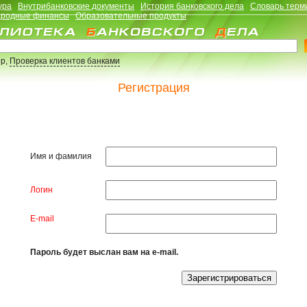
ура
Внутрибанковские документы
История банковского дела
Словарь терм
родные финансы
Образовательные продукты
р,
Проверка клиентов банками
Регистрация
Имя и фамилия
Логин
E-mail
Пароль будет выслан вам на e-mail.