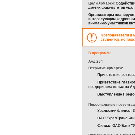
Цели ярмарки:
Содействи
других факультетов урал
Организаторы планируют 
интересующим кадровым в
вниманию участников ин
Преподаватели и б
студентов, но так
В программе:
Ауд.254
Открытие ярмарки:
Приветствие ректор
Приветствие главно
предпринимательства Адм
Выступление Предсе
Персональные презентац
Уральский филиал 
ОАО "УралТрансБан
Филиал ОАО Банк "У