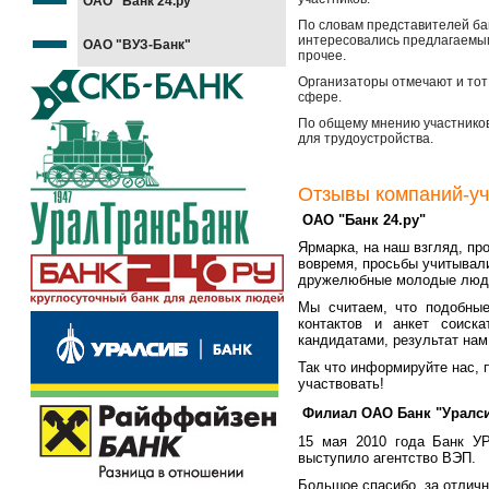
ОАО "Банк 24.ру"
По словам представителей ба
интересовались предлагаемым
ОАО "ВУЗ-Банк"
прочее.
Организаторы отмечают и тот
сфере.
По общему мнению участников 
для трудоустройства.
Отзывы компаний-уч
ОАО "Банк 24.ру"
Ярмарка, на наш взгляд, пр
вовремя, просьбы учитывал
дружелюбные молодые люди
Мы считаем, что подобные
контактов и анкет соиск
кандидатами, результат нам
Так что информируйте нас, 
участвовать!
Филиал ОАО Банк "Уралси
15 мая 2010 года Банк У
выступило агентство ВЭП.
Большое спасибо, за отличн