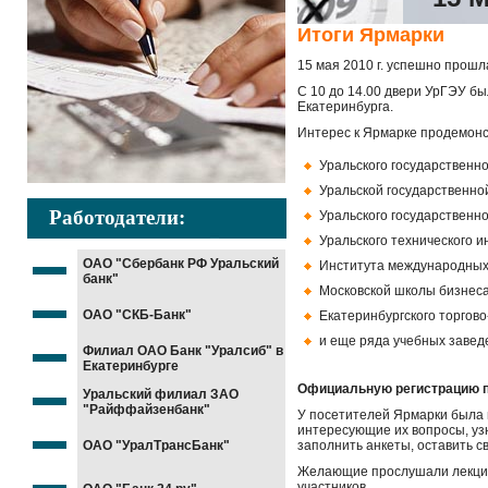
Итоги Ярмарки
15 мая 2010 г. успешно прошл
С 10 до 14.00 двери УрГЭУ б
Екатеринбурга.
Интерес к Ярмарке продемонс
Уральского государственно
Уральской государственно
Работодатели:
Уральского государственно
Уральского технического и
ОАО "Сбербанк РФ Уральский
Института международных
банк"
Московской школы бизнеса
ОАО "СКБ-Банк"
Екатеринбургского торгово
и еще ряда учебных завед
Филиал ОАО Банк "Уралсиб" в
Екатеринбурге
Официальную регистрацию п
Уральский филиал ЗАО
"Райффайзенбанк"
У посетителей Ярмарки была 
интересующие их вопросы, уз
ОАО "УралТрансБанк"
заполнить анкеты, оставить 
Желающие прослушали лекции,
участников.