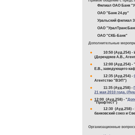
Прямое общение с предс
Филиал ОАО Банк "У
ОАО "Банк 24.ру"
Уральский филиал 
ОАО "УралТрансБан
ОАО "СКБ-Банк"
Дополнительные меропри
10:50 (Ауд.254) 
(Дерендяев А.В., Аген
12:00 (Ауд.254) - 
Е.В., заведующего ка
12:35 (Ауд.254) -
Агентство "ВЭП")
11:35 (Ауд.258) -
21 мая 2010 года. (Лу
12:00 (Ауд.258) - "
Доп
"Профтест
")
12:30 (Ауд.258) -
банковский союз и Св
Организационные вопрос