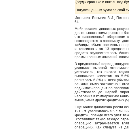
(ссуды срочные и онколь под бу
Покупка ценных бумаг за свой с
Источник: Бовыкин В.И., Петров
64.
Мобилизация денежных ресурс
деятельности коммерческого бан
что накопленный обществом к
возвращается в экономику, да
таблицы, объем пассивных опер
интенсивно и за 13 предвоенн
средств осуществлялось банк
промышленных компаний, вносивш
В предвоенный период конкурен
условиях высокой экономиче
устраивали, как писала тогд
выплачивая клиентам по 5-6
равнялась 6-8%) и неся убытки
банками было заключено Согла
поднимать процент по пассивам
действовало до Первой миро
населения в коммерческие банк
выше, чем в других кредитных у
Еще более динамично росли осн
1913 гг. увеличилась в 5 с лиш
кредиты, прежде всего учет ве
составляет такую важную отрас
операцию затрачивается гла
операции6. Как следует из да