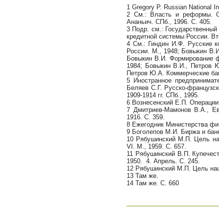
1 Gregory P. Russian National 
2 См.: Власть и реформы. О
Ананьич. СПб., 1996. С. 405.
3 Подр. см.: Государственный 
кредитной системы России. Вт
4 См.: Гиндин И.Ф. Русские 
России. М., 1948; Бовыкин В.
Бовыкин В.И. Формирование ф
1984; Бовыкин В.И., Петров 
Петров Ю.А. Коммерческие ба
5 Иностранное предпринимате
Беляев С.Г. Русско-французс
1909-1914 гг. СПб., 1995.
6 Вознесенский Е.П. Операции 
7 Дмитриев-Мамонов В.А., Ев
1916. С. 359.
8 Ежегодник Министерства финан
9 Боголепов М.И. Биржа и банки
10 Рябушинский М.П. Цель на
VI. М., 1959. С. 657.
11 Рябушинский В.П. Купечест
1950.
4. Апрель. С. 245.
12 Рябушинский М.П. Цель наш
13 Там же.
14 Там же. С. 660