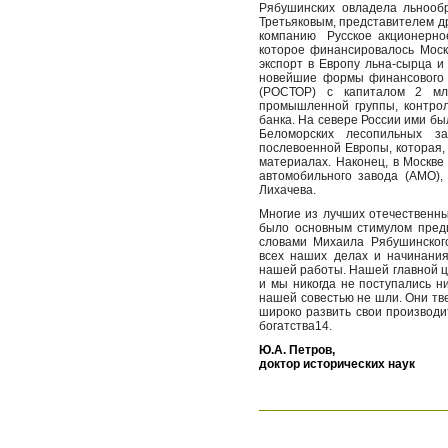
Рябушинских овладела льнообр
Третьяковым, представителем д
компанию
Русское акционерн
которое финансировалось Моск
экспорт в Европу льна-сырца 
новейшие формы финансового 
(РОСТОР) с капиталом 2 млн
промышленной группы, контрол
банка. На севере России ими б
Беломорских лесопильных з
послевоенной Европы, которая,
материалах. Наконец, в Москве
автомобильного завода (АМО)
Лихачева.
Многие из лучших отечественны
было основным стимулом предп
словами Михаила Рябушинског
всех наших делах и начинани
нашей работы. Нашей главной це
и мы никогда не поступались 
нашей совестью не шли. Они тве
широко развить свои производи
богатства14.
Ю.А. Петров,
доктор исторических наук