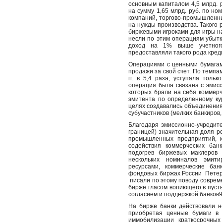
основным капиталом 4,5 млрд. 
на сумму 1,65 млрд. руб. по н
компаний, торгово-промышленн
на нужды производства. Такого
биржевыми игроками для игры н
несли по этим операциям убытк
доход на 1% выше учетного 
предоставляли такого рода кред
Операциями с ценными бумагам
продажи за свой счет. По темпа
гг. в 5,4 раза, уступала толь
операция была связана с эмис
которых брали на себя коммерч
эмитента по определенному ку
целях создавались объединения
субучастников (мелких банкиров,
Благодаря эмиссионно-учредит
границей) значительная доля ро
промышленных предприятий, к
содействия коммерческих бан
подогрев биржевых маклеров 
нескольких номиналов эмит
ресурсами, коммерческие ба
фондовых биржах России
Петер
писали по этому поводу соврем
бирже гласом вопиющего в пусты
согласием и поддержкой банков9
На бирже банки действовали н
приобретая ценные бумаги в 
иммобилизации краткосрочных