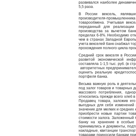
развивался наиболее динамично
5,5 раза.
В России вексель, являвш
производителя-промышленника
товарообмена. Учитывая вексе
переданный для реализации 
производства за вычетом банк
пределах 6-8%. Необходимо отм
чем в странах Западной Европы
учета векселей банк снабжал т
прохождения полного цикла прои
Средний срок векселя в Росси
развитой экономической инф
составляла 1-1,5 тыс. руб. (в 
авторитетных предпринимател
оценить реальную кредитоспос
портфеля банка.
Весьма важную роль в деятель
под залог товаров и товарных 
массового потребления, одно
относились прежде всего хлеб в 
Продавец товара, заложив его
выгодных для себя изменений 
значение для мелких и средних 
приобрести новые партии тов
стоимости залога. Заложенный 
банку на хранение в особые 
принимались и документы, подт
накладные, квитанции транспорт
товарами приносили банкам при