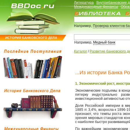
Литература
Внутрибанковские 
Международные финансы
Обра
Например,
Проверка клиентов б
ИСТОРИЯ БАНКОВСКОГО ДЕЛА
Например,
Медный банк
Каталог
/
Развитие банковского д
...Из истории Банка Р
1. Экономический рост, иностр
Экономические подъемы в конце
пятерку индустриально раз
инвестиционной активностью от
Доля Российской империи в ми
1885 гг. 3,4%, возросла к 1896-19
признают, что темпы роста эко
зрения мировых стандартов кон
с наиболее быстро развивающейс
По важнейшим экономическим 