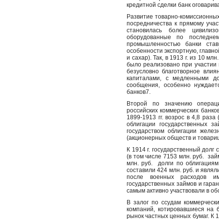
кредитной сделки банк оговари
Развитие товарно-комиссионных
посредничества к прямому учас
становилась более цивили
оборудованные по последнем
промышленностью банки став
особенности экспортную, главно
и сахар). Так, в 1913 г. из 10 м
было реализовано при участии 
безусловно благотворное влия
капиталами, с медленными д
сообщения, особенно нуждает
банков7.
Второй по значению операци
российских коммерческих банко
1899-1913 гг. возрос в 4,8 раза
облигации государственных з
государством облигации желе
(акционерных обществ и товарищ
К 1914 г. государственный долг
(в том числе 7153 млн. руб.
зай
млн. руб.
долги по облигациям
составили 424 млн. руб. и явля
после военных расходов и
государственных займов и гара
самым активно участвовали в об
В залог по ссудам коммерческ
компаний, котировавшиеся на 
рынок частных ценных бумаг. К 1