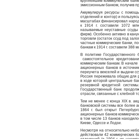
крупнейшим коммерческим банко
эмиссионным банком, получив п
Аккумулируя ресурсы с помощь
отделений и контор) и пользуяс
масштабах финансировал народн
к 1914 г. составили 1072 млн
называемые неуставные ссуды 
фирм). Особенно активно в кану
торговли (остаток ссуд под залог
частные коммерческие банки, п
банкам к 1914 г. составили 388 мл
В политике Государственного
самостоятельное кредитован
коммерческим банкам. В начале
акционерных банков в источни
переучета векселей и выдачи сс
Россия переживала общую для р
в ходе которой центральные ба
резервной кредитной системы
Государственный банк продолж
отрасли, связанные с хлебной т
Тем не менее с конца XIX в. а
банковской системы все более ак
1864 г. был открыт Петербург
акционерных банков коммерческ
в том числе 13 банков находило
Киеве, Одессе и Лодзи.
Несмотря на относительно небо
действовали 42 коммерческих ба