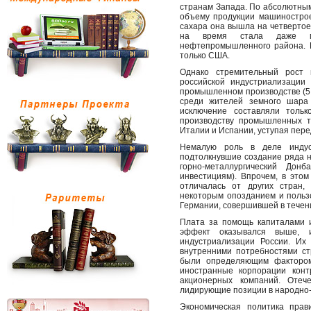
странам Запада. По абсолютным
объему продукции машиностро
сахара она вышла на четвертое
на время стала даже ми
нефтепромышленного района. 
только США.
Однако стремительный рост н
российской индустриализации
промышленном производстве (5,
среди жителей земного шара
исключение составляли толь
производству промышленных т
Италии и Испании, уступая пер
Немалую роль в деле индуст
подтолкнувшие создание ряда 
горно-металлургический Дон
инвестициям). Впрочем, в это
отличалась от других стран,
некоторым опозданием и польз
Германии, совершившей в течени
Плата за помощь капиталами и
эффект оказывался выше, и
индустриализации России. Их
внутренними потребностями ст
были определяющим фактором
иностранные корпорации конт
акционерных компаний. Отече
лидирующие позиции в народно-
Экономическая политика прав