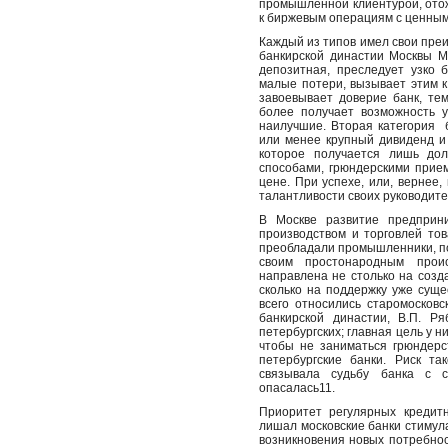
промышленной клиентурой, отож
к биржевым операциям с ценны
Каждый из типов имел свои пре
банкирской династии Москвы М
депозитная, преследует узко 
малые потери, вызывает этим к
завоевывает доверие банк, те
более получает возможность 
наилучшие. Вторая категория
или менее крупный дивиденд и
которое получается лишь дол
способами, грюндерскими прие
цене. При успехе, или, вернее,
талантливости своих руководите
В Москве развитие предприн
производством и торговлей то
преобладали промышленники, по
своим простонародным прои
направлена не столько на созд
сколько на поддержку уже сущ
всего относились старомосковс
банкирской династии, В.П. Р
петербургских; главная цель у 
чтобы не заниматься грюндерс
петербургские банки. Риск т
связывала судьбу банка с с
опасалась11.
Приоритет регулярных кредит
лишал московские банки стимул
возникновения новых потребно