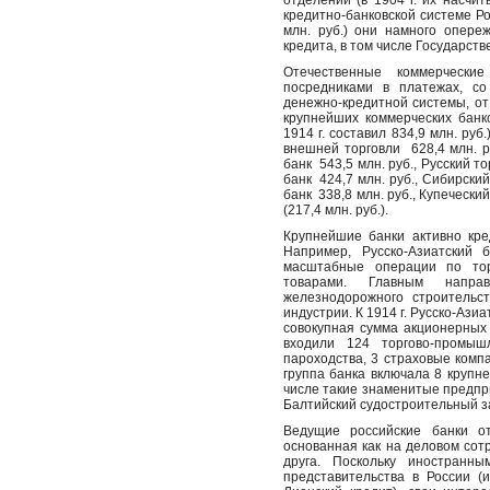
отделений (в 1904 г. их насчи
кредитно-банковской системе Ро
млн. руб.) они намного опере
кредита, в том числе Государстве
Отечественные коммерчески
посредниками в платежах, с
денежно-кредитной системы, от
крупнейших коммерческих банко
1914 г. составил 834,9 млн. руб
внешней торговли
628,4 млн. 
банк
543,5 млн. руб., Русский
банк
424,7 млн. руб., Сибирски
банк
338,8 млн. руб., Купечески
(217,4 млн. руб.).
Крупнейшие банки активно кре
Например, Русско-Азиатский 
масштабные операции по тор
товарами. Главным напра
железнодорожного строительс
индустрии. К 1914 г. Русско-Аз
совокупная сумма акционерных
входили 124 торгово-промыш
пароходства, 3 страховые ком
группа банка включала 8 крупн
числе такие знаменитые предпри
Балтийский судостроительный з
Ведущие российские банки от
основанная как на деловом сотр
друга. Поскольку иностранн
представительства в России (