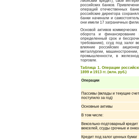
Лионский кредит), свои интер
российских банков. Привлечен
операций отечественных банк
российские директора сохраня
банки начинали и самостоятел
они имели 17 заграничных филиал
Основой активов коммерческих
оборота и финансирование п
определенный срок и бессрочн
требованию), ссуд под залог ве
влияние российских акцион
металлургии, машиностроении,
промышленности, в железнод
торговле.
Таблица 1. Операции российс
1899 и 1913 гг. (млн. руб.)
Операции
Пассивы (вклады и текущие сче
поступило за год)
Основные активы
В том числе:
Вексельно-подтоварный кредит 
векселей, ссуды срочные и онко
Кредит под залог ценных бумаг