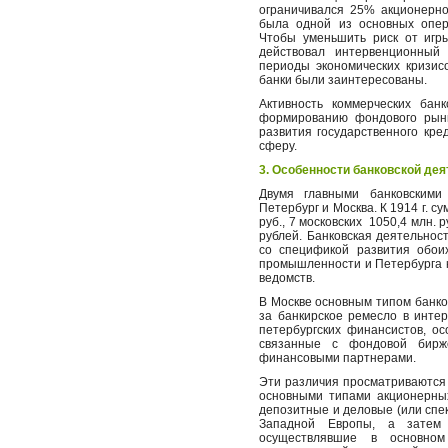
ограничивался 25% акционерно
была одной из основных опера
Чтобы уменьшить риск от игры
действовал интервенционный
периоды экономических кризис
банки были заинтересованы.
Активность коммерческих бан
формированию фондового рынк
развития государственного кр
сферу.
3. Особенности банковской дея
Двумя главными банковскими
Петербург и Москва. К 1914 г. с
руб., 7 московских
1050,4 млн. 
рублей. Банковская деятельнос
со спецификой развития обои
промышленности и Петербурга к
ведомств.
В Москве основным типом банко
за банкирское ремесло в инте
петербургских финансистов, ос
связанные с фондовой бирже
финансовыми партнерами.
Эти различия просматриваются 
основными типами акционерных
депозитные и деловые (или спек
Западной Европы, а затем 
осуществлявшие в основном