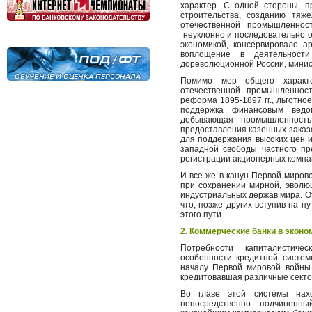
характер. С одной стороны, п
строительства, созданию тяже
отечественной промышленн
неуклонно и последовательно о
экономикой, консервировало а
воплощение в деятельности
дореволюционной России, минис
Помимо мер общего характе
отечественной промышленнос
реформа 1895-1897 гг., льготно
поддержка финансовым ведо
добывающая промышленность 
предоставления казенных заказ
для поддержания высоких цен и 
западной свободы частного пр
регистрации акционерных компа
И все же в канун Первой миров
при сохранении мирной, эволю
индустриальных держав мира. О
что, позже других вступив на 
этого пути.
2. Коммерческие банки в экон
Потребности капиталистиче
особенности кредитной систем
началу Первой мировой войны 
кредитовавшая различные секто
Во главе этой системы нахо
непосредственно подчиненны