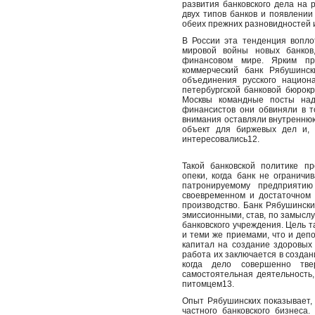
развития банковского дела на 
двух типов банков и появлении
обеих прежних разновидностей и
В России эта тенденция вопло
мировой войны новых банков
финансовом мире. Ярким пр
коммерческий банк Рябушинск
объединения русского национ
петербургской банковой бюрок
Москвы командные посты над
финансистов они обвиняли в т
внимания оставляли внутреннюю
объект для биржевых дел и, 
интересовались12.
Такой банковской политике пр
опеки, когда банк не огранич
патронируемому предприятию
своевременном и достаточном
производство. Банк Рябушинск
эмиссионными, став, по замыслу
банковского учреждения. Цель т
и теми же приемами, что и деп
капитал на создание здоровых 
работа их заключается в создан
когда дело совершенно тве
самостоятельная деятельность,
питомцем13.
Опыт Рябушинских показывает,
частного банковского бизнеса