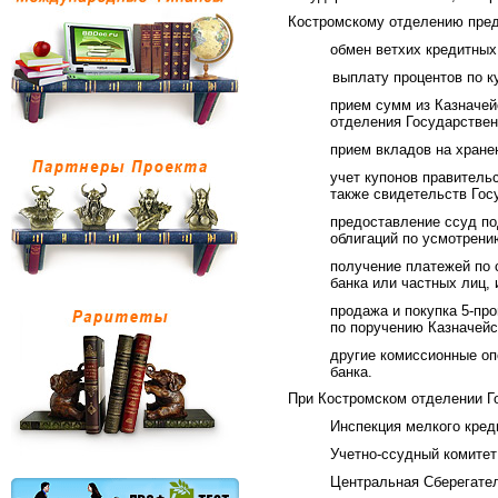
Костромскому отделению пре
обмен ветхих кредитных 
выплату процентов по к
прием сумм из Казначейс
отделения Государствен
прием вкладов на хранен
учет купонов правитель
также свидетельств Госу
предоставление ссуд по
облигаций по усмотрени
получение платежей по 
банка или частных лиц,
продажа и покупка 5-пр
по поручению Казначейс
другие комиссионные оп
банка.
При Костромском отделении Го
Инспекция мелкого кред
Учетно-ссудный комитет
Центральная Сберегател