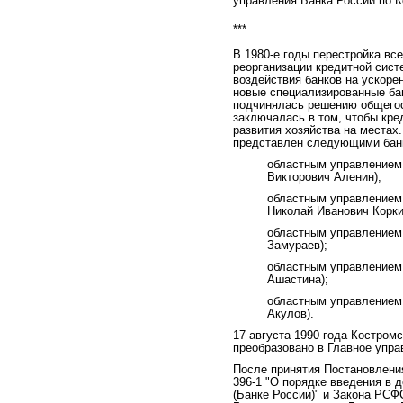
управления Банка России по К
***
В 1980-е годы перестройка вс
реорганизации кредитной сист
воздействия банков на ускоре
новые специализированные ба
подчинялась решению общегос
заключалась в том, чтобы кре
развития хозяйства на местах
представлен следующими бан
областным управлением
Викторович Аленин);
областным управлением
Николай Иванович Корки
областным управлением
Замураев);
областным управлением
Ашастина);
областным управлением
Акулов).
17 августа 1990 года Костром
преобразовано в Главное упр
После принятия Постановлени
396-1 "О порядке введения в
(Банке России)" и Закона РСФ