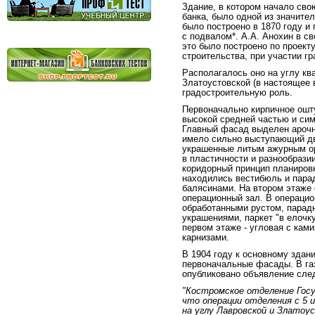
Здание, в котором начало сво
банка, было одной из значите
было построено в 1870 году и
с подвалом*. А.А. Анохин в св
это было построено по проект
строительства, при участии г
Располагалось оно на углу кв
Златоустовской (в настоящее 
градостроительную роль.
Первоначально кирпичное ошту
высокой средней частью и си
Главный фасад выделен арочн
имело сильно выступающий дв
украшенные литым ажурным о
в пластичности и разнообрази
коридорный принцип планировк
находились вестибюль и пара
балясинами. На втором этаже 
операционный зал. В операцио
обработанными рустом, парад
украшениями, паркет "в елочк
первом этаже - угловая с ка
карнизами.
В 1904 году к основному здан
первоначальные фасады. В газ
опубликовано объявление сле
"Костромское отделение Госу
что операции отделения с 5 
на углу Лавровской и Златоус