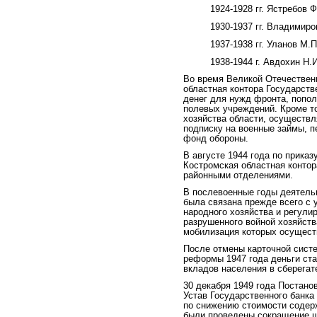
1924-1928 гг. Ястребов Ф
1930-1937 гг. Владимиро
1937-1938 гг. Уланов М.П
1938-1944 г. Авдохин Н.И
Во время Великой Отечествен
областная контора Государств
денег для нужд фронта, попо
полевых учреждений. Кроме то
хозяйства области, осуществ
подписку на военные займы, 
фонд обороны.
В августе 1944 года по прика
Костромская областная контор
районными отделениями.
В послевоенные годы деятель
была связана прежде всего с
народного хозяйства и регули
разрушенного войной хозяйст
мобилизация которых осущест
После отмены карточной сист
реформы 1947 года деньги ст
вкладов населения в сберегат
30 декабря 1949 года Постан
Устав Государственного банка
по снижению стоимости содерж
были проведены сокращение ш