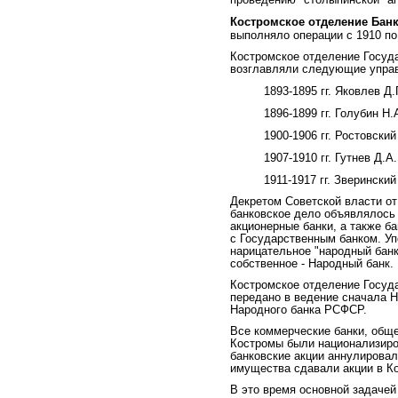
Костромское отделение Бан
выполняло операции с 1910 по
Костромское отделение Госуда
возглавляли следующие упра
1893-1895 гг. Яковлев Д.
1896-1899 гг. Голубин Н.А
1900-1906 гг. Ростовский
1907-1910 гг. Гутнев Д.А.
1911-1917 гг. Зверинский
Декретом Советской власти от
банковское дело объявлялось 
акционерные банки, а также б
с Государственным банком. Уп
нарицательное "народный банк
собственное - Народный банк.
Костромское отделение Госуда
передано в ведение сначала Н
Народного банка РСФСР.
Все коммерческие банки, обще
Костромы были национализиров
банковские акции аннулировал
имущества сдавали акции в Ко
В это время основной задаче