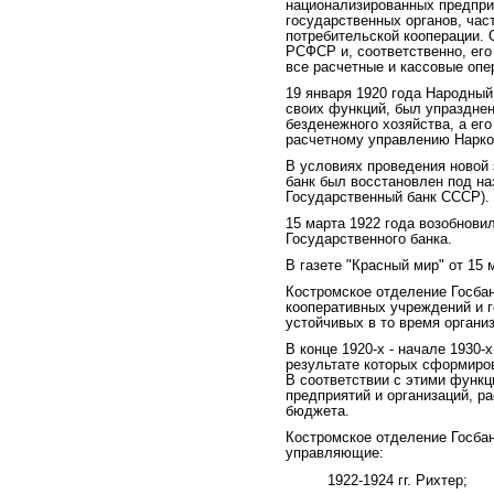
национализированных предприя
государственных органов, час
потребительской кооперации. 
РСФСР и, соответственно, его
все расчетные и кассовые опе
19 января 1920 года Народны
своих функций, был упразднен
безденежного хозяйства, а ег
расчетному управлению Нарк
В условиях проведения новой 
банк был восстановлен под на
Государственный банк СССР).
15 марта 1922 года возобнови
Государственного банка.
В газете "Красный мир" от 15
Костромское отделение Госба
кооперативных учреждений и 
устойчивых в то время органи
В конце 1920-х - начале 1930
результате которых сформиров
В соответствии с этими функ
предприятий и организаций, р
бюджета.
Костромское отделение Госба
управляющие:
1922-1924 гг. Рихтер;