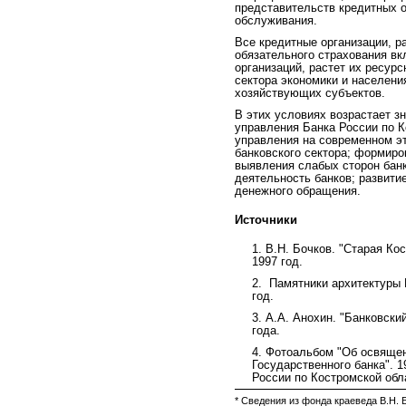
представительств кредитных о
обслуживания.
Все кредитные организации, р
обязательного страхования в
организаций, растет их ресур
сектора экономики и населени
хозяйствующих субъектов.
В этих условиях возрастает з
управления Банка России по 
управления на современном эт
банковского сектора; формир
выявления слабых сторон банк
деятельность банков; развити
денежного обращения.
Источники
1.
В.Н. Бочков. "Старая Ко
1997 год.
2.
Памятники архитектуры К
год.
3.
А.А. Анохин. "Банковский
года.
4.
Фотоальбом "Об освящен
Государственного банка". 1
России по Костромской обл
* Сведения из фонда краеведа В.Н. Б