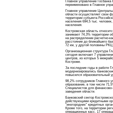
Главное управление Госбанка 
переименовано в Главное упра
Главное управление Централь
области осуществляет свои ф
территории субъекта Российс
населения 694,5 тыс. человек
населения.
Костромская область относитс
занимают 74,3% территории об
на распределении расчетно-ка
расстояние до ближайшего баз
72 км, у другой половины РКЦ 
Организационная структура Гл
сегодня включает 7 управлени
центров, из которых 5 межрайо
Костроме.
За последние годы в работе Г
модернизировались банковские
повысился образовательный у
98,2% сотрудников Главного 
образование, в том числе 71,
Специалистов для финансово-
заведения области.
Банковский сектор Костромско
действующими кредитными орг
"иногородних" кредитных орга
Кроме того, на территории ре
операционных касс, 17 операц