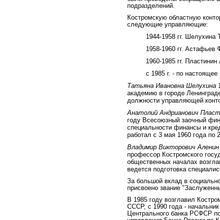
подразделений.
Костромскую областную конто
следующие управляющие:
1944-1958 гг. Шелухина Т
1958-1960 гг. Астафьев Ф
1960-1985 гг. Пластинин 
с 1985 г. - по настояще
Татьяна Ивановна Шелухина
академию в городе Ленинграде
должности управляющей контор
Анатолий Андрианович Плас
году Всесоюзный заочный фин
специальности финансы и кре
работал с 3 мая 1960 года по 
Владимир Викторович Алени
профессор Костромского госуд
общественных началах возглав
ведется подготовка специалис
За большой вклад в социально
присвоено звание "Заслуженн
В 1985 году возглавил Костро
СССР, с 1990 года - начальни
Центрального банка РСФСР по 