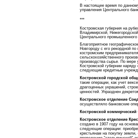
В настоящее время по данному
управления Центрального банк
***
Костромская губерния на рубе
Владимирской, Нижегородской,
Центрального промышленного 
Благоприятное географическое
Новгороду с его рекордной по
костромским предпринимателя
сельскохозяйственного произв
производства сырье. По мере 
Костромской губернии наряду
следующие кредитные учрежд
Костромской городской общ
такие операции, как учет векс
драгоценных украшений, строе
ценностей. Упразднен декрето
Костромское отделение Сое
осуществляло банковские опер
Костромской коммерческий 
Костромское отделение Крес
создано в 1907 году на основа
следующие операции: приобре
крестьянам на покупку земли,
проведению "столыпинской" а