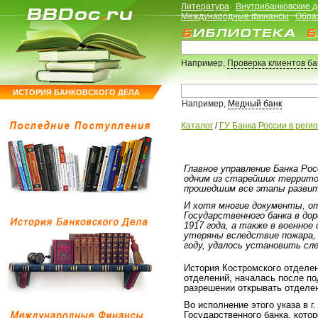
Литература
Внутрибанковские 
Международные финансы
Обра
Например,
Проверка клиентов б
ИСТОРИЯ БАНКОВСКОГО ДЕЛА
Например,
Медный банк
Каталог
/
ГУ Банка России в реги
Главное управление Банка Ро
одним из старейших территор
прошедшим все этапы развит
И хотя многие документы, о
Государственного банка в до
1917 года, а также в военное
утеряны вследствие пожара, 
году, удалось установить сл
История Костромского отделени
отделений, началась после по
разрешении открывать отделен
Во исполнение этого указа в г
Государственного банка, котор