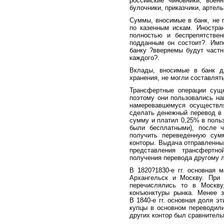
российские чиновники, воен
булочники, приказчики, артель
Суммы, вносимые в банк, не п
по казенным искам. Иностра
полностью и беспрепятстве
подданным он состоит?. Импе
банку ?вверяемы будут частн
каждого?.
Вклады, вносимые в банк д
хранения, не могли составлят
Трансфертные операции суще
поэтому они пользовались на
намеревавшемуся осуществл
сделать денежный перевод в 
сумму и платил 0,25% в польз
были бесплатными), после 
получить переведенную сум
конторы. Выдача отправленны
представления трансфертн
получения перевода другому л
В 1820?1830-е гг. основная 
Архангельск и Москву. При
перечислялись то в Москву
конъюнктуры рынка. Менее 
В 1840-е гг. основная доля э
купцы в основном переводили
других контор был сравнител