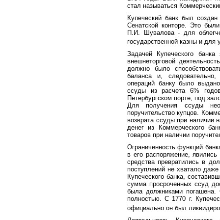
стал называться Коммерческим
Купеческий банк был создан
Сенатской конторе. Это был
П.И. Шувалова - для облегч
государственной казны и для 
Задачей Купеческого банка 
внешнеторговой деятельность
должно было способствовать
баланса и, следовательно,
операций банку было выдано
ссуды из расчета 6% годов
Петербургском порте, под зал
Для получения ссуды нео
поручительство купцов. Комм
возврата ссуды при наличии н
денег из Коммерческого бан
товаров при наличии поручите
Ограниченность функций банк
в его распоряжение, явились
средства превратились в дол
поступлений не хватало даже
Купеческого банка, составив
сумма просроченных ссуд дос
была должниками погашена. 
полностью. С 1770 г. Купече
официально он был ликвидиров