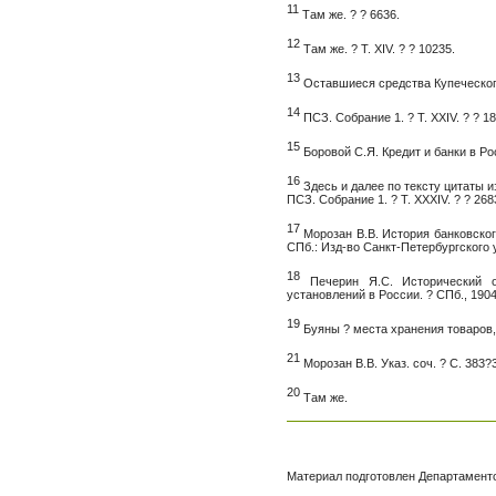
11
Там же. ? ? 6636.
12
Там же. ? Т. XIV. ? ? 10235.
13
Оставшиеся средства Купеческог
14
ПСЗ. Собрание 1. ? Т. XXIV. ? ? 1
15
Боровой С.Я. Кредит и банки в Росс
16
Здесь и далее по тексту цитаты и
ПСЗ. Собрание 1. ? Т. XXХIV. ? ? 268
17
Морозан В.В. История банковского
СПб.: Изд-во Санкт-Петербургского у
18
Печерин Я.С. Исторический о
установлений в России. ? СПб., 1904.
19
Буяны ? места хранения товаров,
21
Морозан В.В. Указ. соч. ? С. 383?
20
Там же.
Материал подготовлен Департамент