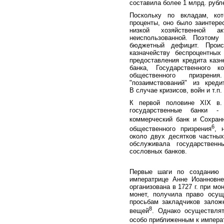
составила более 1 млрд. рубл
Поскольку по вкладам, кот
проценты, оно было заинтере
низкой хозяйственной а
неиспользованной. Поэтому
бюджетный дефицит. Проис
казначейству беспроцентны
предоставления кредита казн
банка, Государственного 
общественного призрен
"позаимствований" из кред
В случае кризисов, войн и т.п.
К первой половине XIX в.
государственные банки - 
коммерческий банк и Сохран
6
общественного призрения
, 
около двух десятков частных
обслуживала государственн
сословных банков.
Первые шаги по созданию 
императрице Анне Иоанновне
организована в 1727 г. при м
монет, получила право осу
просьбам закладчиков залож
8
вещей
. Однако осуществля
особо приближенным к импера