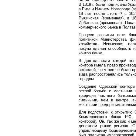
В 1819 г. были подписаны Указ
в Риге и Нижнем Новгороде (вр
18 лет после этого ? в 183
Рыбинская (временная), в 18
Ирбитская (временная). Посл
коммерческого банка в Полтав
Процесс развития сети бан
политикой Министерства фи
хозяйства. Невысокая пла
покупательная способность 
контор банка.
В деятельности каждой кон
контора имела право производ
векселей, но у нее не было п
вида распространялись тольк
городом.
Создание Одесской конторы
острой борьбе с местными к
традиции частного банковск
сильными, чем в центре, в
местными предпринимателями 
Для подготовки к открытию 
Коммерческого банка Р.Ф.
конторой). Он, так же как и 
денежном рынке региона. 
управляющему Коммерческим б
был подписан императорский 