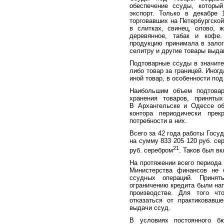
обеспечение ссуды, которы
экспорт. Только в декабре 
торговавших на Петербургской
в слитках, свинец, олово, 
деревянное, табак и кофе
продукцию принимала в залог
селитру и другие товары выда
Подтоварные ссуды в значител
либо товар за границей. Иног
иной товар, в особенности под
Наибольшим объем подтовар
хранения товаров, приняты
В Архангельске и Одессе о
контора периодически прек
потребности в них.
Всего за 42 года работы Гос
на сумму 833 205 120 руб. се
21
руб. серебром
. Таков был в
На протяжении всего периода
Министерства финансов не 
ссудных операций. Приня
ограничению кредита были на
производстве. Для того чт
отказаться от практиковавш
выдачи ссуд.
В условиях постоянного б