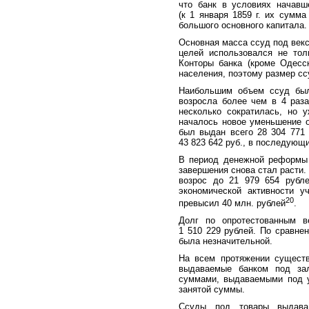
что банк в условиях начавш
(к 1 января 1859 г. их сумма
большого основного капитала.
Основная масса ссуд под векс
целей использовался не тол
Конторы банка (кроме Одесс
населения, поэтому размер с
Наибольшим объем ссуд был
возросла более чем в 4 раза
несколько сократилась, но у
началось новое уменьшение о
был выдан всего 28 304 771 
43 823 642 руб., в последующи
В период денежной реформы 
завершения снова стал расти. В
возрос до 21 979 654 рубл
экономической активности у
20
превысил 40 млн. рублей
.
Долг по опротестованным в
1 510 229 рублей. По сравне
была незначительной.
На всем протяжении существ
выдаваемые банком под зал
суммами, выдаваемыми под у
занятой суммы.
Ссуды под товары выдавал