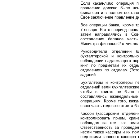
Если какая-либо операция п
правление должно было нем
финансов и в полном составе
Свое заключение правление д
Все операции банка, кроме т
7 января. В этот период прав
затем направлялись в Сове
составления баланса част
Министра финансов? отчислял
Руководители отделений 
бухгалтерской и контрольн
соблюдении надлежащего поря
книг по предметам их отде
отделениях по отделам (?ст
заданий.
Бухгалтеры и контролеры п
отделений вели бухгалтерские
чтобы в книгах не было о
составлялись еженедельны
операциям. Кроме того, каж
свою часть годового отчета ба
Кассой (кассирским отделен
контролировать прием, хра
наблюдал за тем, как вели
Ответственность за проведе
несли также кассиры и их по
подписями главного кассира 