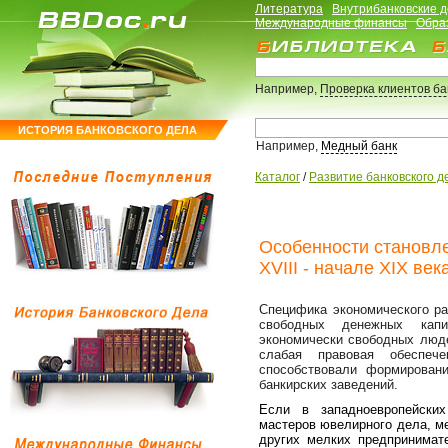
Литература
Внутрибанковские 
Международные финансы
Обра
Например,
Проверка клиентов б
ИСТОРИЯ БАНКОВСКОГО ДЕЛА
Например,
Медный банк
Каталог
/
Развитие банковского д
Особенности становле
XVIII - начале XIX века
Специфика экономического ра
свободных денежных капи
экономически свободных люде
слабая правовая обеспече
способствовали формирован
банкирских заведений.
Если в западноевропейских
мастеров ювелирного дела, ме
других мелких предпринимат