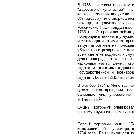
В 1733 г. в связи с ростом 
"даровитого купечества", 
конторы. Условия получения с
8% годовых), но оговаривалос
заклада, и допускалась рас
Российские Наши подданные, -
1733 г. - О правилах займа 
принуждены занимать у чужес
и с закладами такими, которы
выкупить же чем на положен
убожество и разорение, и даю
всем свете не водится, и слу
денег наперед: також есть т
насколько малых денег, тог
отдают, и тако в малых деньг
Государственной и всенаро
отдавать Монетной Конторе из
В октябре 1734 г. Монетная 
целях предотвращения все
сановных лиц управление
11
М.Головина
.
Суммы, которыми оперировал
поэтому ссуды из нее могли п
Первый торговый банк - "Б
коммерции" - был учрежден в
1754 года. Банк находился п