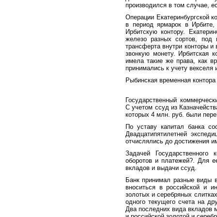
производился в том случае, е
Операции Екатеринбургской к
в период ярмарок в Ирбите,
Ирбитскую контору. Екатери
железо разных сортов, под 
трансферта внутри конторы и 
звонкую монету. Ирбитская к
имела такие же права, как в
принимались к учету векселя 
Рыбинская временная контора 
Государственный коммерчески
С учетом ссуд из Казначейства
которых 4 млн. руб. были пер
По уставу капитал банка со
Двадцатипятилетней экспеди
отчислялись до достижения им
Задачей Государственного 
оборотов и платежей?. Для 
вкладов и выдачи ссуд.
Банк принимал разные виды в
вноситься в российской и и
золотых и серебряных слитках
одного текущего счета на др
Два последних вида вкладов м
и российской золотой и сереб