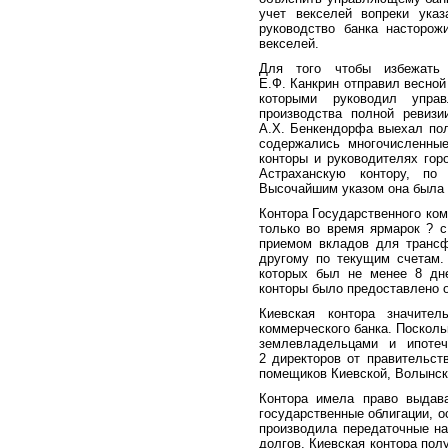
учет векселей вопреки указ
руководство банка насторож
векселей.
Для того чтобы избежать 
Е.Ф. Канкрин отправил весной
которыми руководил упра
производства полной ревиз
А.Х. Бенкендорфа выехал пол
содержались многочисленные
конторы и руководителях гор
Астраханскую контору, по
Высочайшим указом она была 
Контора Государственного ко
только во время ярмарок ? с
приемом вкладов для трансф
другому по текущим счетам. 
которых был не менее 8 дн
конторы было предоставлено о
Киевская контора значител
коммерческого банка. Поскол
землевладельцами и ипотеч
2 директоров от правительст
помещиков Киевской, Волынск
Контора имела право выдав
государственные облигации, 
производила передаточные на
долгов. Киевская контора пол