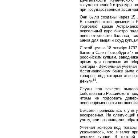
Деятельность Купеческого 
государственной структуры п
при Государственном ассигнац
Они были созданы через 15 
В течение этого времени в 
торговлю, кроме Астраханс
вексельный курс быстро пад
внешнеторгового баланса, та
банка для выдачи ссуд купцам
С этой целью 18 октября 1797
банке в Санкт-Петербурге "к
российским купцам, заводчик
время для полезных их обор
конторы - Вексельная учетная 
Ассигнационном банке была о
товаров, под которые хозяев
14
деньги
.
Ссуды под векселя выдава
собственного Российского прод
чтобы не подорвать довер
несвоевременности погашения 
Векселя принимались к учет
воскресенья. На следующий 
учету, или возвращался обрат
Учетная контора под товары
указывалось, что в залог пр
русских купцов. В третьей 