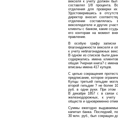
векселя к учету должен был
составлял 1/8 процента. В
отделения для проверки их
Удостоверившись в отсутст
директор вносил соответст
отделении составлялась 
векселедателе и других участ
клиенты с банком, какие ссуды
его конторам на момент вне
правление.
В особую графу записки 
благонадежности векселя и о
к учету неблагонадежных век
В одном из списков были данн
содержались имена клиентов
общая ?черная книга? с имена
вписаны имена 417 купцов.
С целью сокращения протеста
предписание, которое огранич
Купцы третьей гильдии могл
второй гильдии ? не более 10
руб. в одни руки. При этом
В декабре 1857 г. в связи 
железнодорожных, к учету
обществ и одновременно отме
Суммы ежегодно выдаваемых
капитал банка. Последний, по
30 млн. руб., был сокращен д