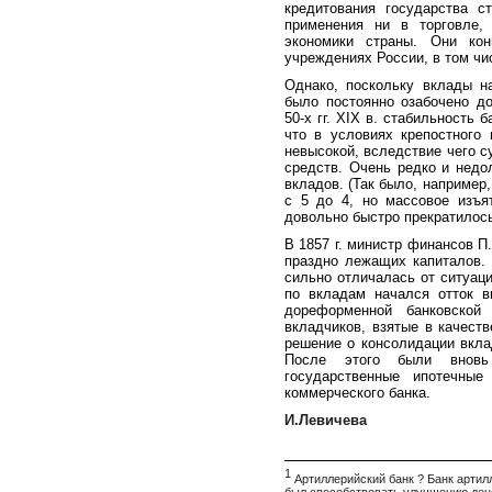
кредитования государства с
применения ни в торговле,
экономики страны. Они кон
учреждениях России, в том чи
Однако, поскольку вклады н
было постоянно озабочено д
50-х гг. XIX в. стабильность
что в условиях крепостного
невысокой, вследствие чего 
средств. Очень редко и недо
вкладов. (Так было, например,
с 5 до 4, но массовое изъя
довольно быстро прекратилось
В 1857 г. министр финансов 
праздно лежащих капиталов. 
сильно отличалась от ситуаци
по вкладам начался отток в
дореформенной банковской
вкладчиков, взятые в качест
решение о консолидации вкла
После этого были вновь
государственные ипотечные
коммерческого банка.
И.Левичева
1
Артиллерийский банк ? Банк артилл