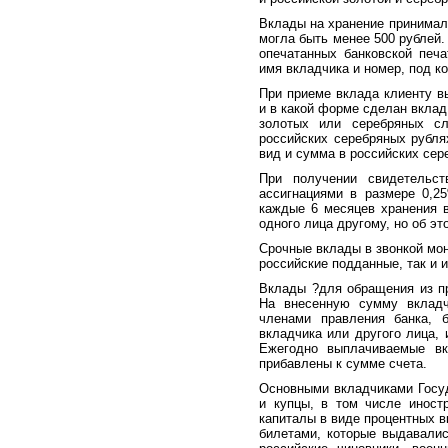
Вклады на хранение принимали
могла быть менее 500 рублей
опечатанных банковской печ
имя вкладчика и номер, под ко
При приеме вклада клиенту в
и в какой форме сделан вклад
золотых или серебряных сл
российских серебряных рубля
вид и сумма в российских сер
При получении свидетельст
ассигнациями в размере 0,2
каждые 6 месяцев хранения в
одного лица другому, но об э
Срочные вклады в звонкой мон
российские подданные, так и 
Вклады ?для обращения из п
На внесенную сумму вкладч
членами правления банка, 
вкладчика или другого лица,
Ежегодно выплачиваемые вк
прибавлены к сумме счета.
Основными вкладчиками Госу
и купцы, в том числе иност
капиталы в виде процентных в
билетами, которые выдавали