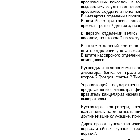
просроченных векселей, в т
выдавались ссуды под товар
просрочке ссуды или неполном
В четвертом отделении произ
В нем было три кассы: одна
приема, третья ? для ежеднев
В первом отделении велись б
вкладам, во втором ? по учету
В штате отделений состояли 
штате отделений учета векс
В штате кассирского отделени
помощников.
Руководили отделениями вкла
директора банка от правит
второе ? Гроздов, третье ? Ти
Управляющий Государственн
представлению министра фи
правитель канцелярии назнач
императором.
Бухгалтеры, контролеры, кас
назначались на должность ми
другие низшие служащие, при
Директора от купечества изб
первостатейных купцов, то
портах?.