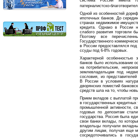
система России имела гос
патерналистско-благотворите
Одной из особенностей дореф
ипотечных банков. До середин
странах недвижимое имуществ
кредита. Однако в России 
слабого развития торговли б
Поэтому все перечисленны
Государственного коммерческо
в России предоставлялся под
ссуды под 6-8% годовых.
Характерной особенностью э
банков было использование о
на потребительские, непрои
землевладельцам под недвиж
сословия, из представителей
В России в условиях натура
дворянских поместий банковск
средств шла на то, чтобы нов
Прием вкладов с выплатой про
в государственных кредитных 
промышленной активности, св
годовых по депозитам стали
государства. Россия была еди
свои банки вклады, по котор
владельцы получали вкладные
другим лицам, получая еще м
сосредоточивались в госуд