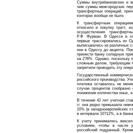
Суммы внутрибанковских и в
чем суммы межгородских пер
трансфертных операций, прич
конторах вообще не было.
К трансфертным операциям
относило и покупку тратт, к
осуществления трансфертн
Р.Ф. Фурман. В Одессе в э
первые трассировались из О
выписывались из различных с
они в Одессу до акцепта. По
принести банку солидную при
на 2?8%. Однако, поскольку 
сложным делом, требующим бо
запретили проводить эту опер
Государственный коммерчески
российского производства. Уч
платежа оставалось не мене
случае процентов сообразно
понижение количества оных, а
В течение 42 лет учетная ста
гг. она редко превышала нижн
10% (в западноевропейских ст
в интервале 10?12%, а в банк
К учету принимались вексел
условием, чтобы в числе 
российский подданный. Кроме