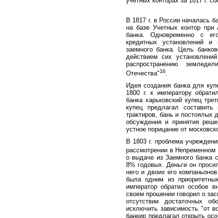
учетных конторах за 1817 г. с
В 1817 г. в России началась 
на базе Учетных контор при 
банка. Одновременно с ег
кредитных установлений и н
заемного банка. Цель банко
действием сих установлений
распространению земледел
16
Отечества"
.
Идея создания банка для куп
1800 г. к императору обрат
банка харьковский купец тре
купец предлагал составить
трактиров, бань и постоялых
обсуждения и принятия реше
устное порицание от московск
В 1803 г. проблема учрежден
рассмотрении в Непременном 
о выдаче из Заемного банка с
8% годовых. Деньги он проси
него и двоих его компаньоно
была одним из приоритетных
император обратил особое в
своем прошении говорил о зас
отсутствии достаточных об
исключить зависимость "от в
банкир предлагал открыть осо