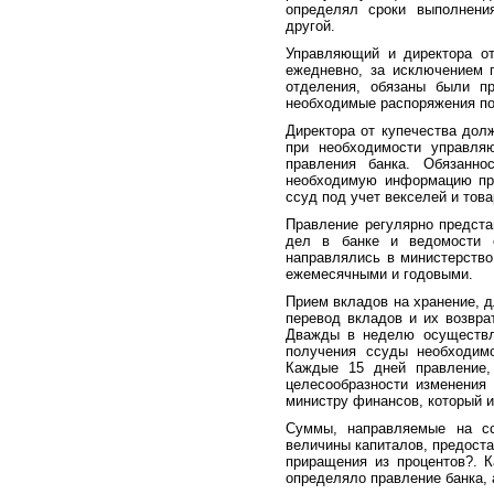
определял сроки выполнени
другой.
Управляющий и директора от
ежедневно, за исключением 
отделения, обязаны были п
необходимые распоряжения по
Директора от купечества дол
при необходимости управля
правления банка. Обязанно
необходимую информацию при
ссуд под учет векселей и това
Правление регулярно предста
дел в банке и ведомости 
направлялись в министерств
ежемесячными и годовыми.
Прием вкладов на хранение, д
перевод вкладов и их возвра
Дважды в неделю осуществл
получения ссуды необходимо
Каждые 15 дней правление,
целесообразности изменения
министру финансов, который и
Суммы, направляемые на сс
величины капиталов, предоста
приращения из процентов?. К
определяло правление банка,