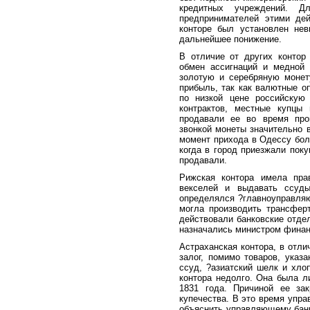
кредитных учреждений. Д
предпринимателей этими дей
конторе был установлен нев
дальнейшее понижение.
В отличие от других контор
обмен ассигнаций и медной 
золотую и серебряную монет
прибыль, так как валютные о
по низкой цене российскую
контрактов, местные купцы
продавали ее во время прои
звонкой монеты значительно 
момент прихода в Одессу бол
когда в город приезжали пок
продавали.
Рижская контора имела пра
векселей и выдавать ссуды
определялся ?главноуправляю
могла производить трансферт
действовали банковские отдел
назначались министром финан
Астраханская контора, в отли
залог, помимо товаров, указ
ссуд, ?азиатский шелк и хло
контора недолго. Она была л
1831 года. Причиной ее зак
купечества. В это время упр
объяснить управляющему банк