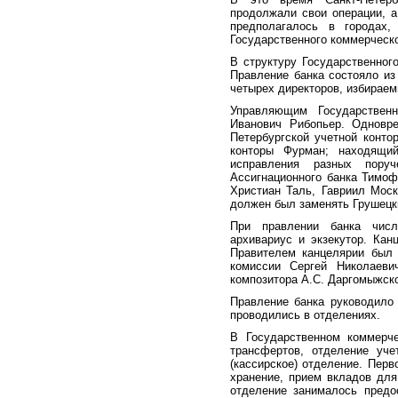
продолжали свои операции, а
предполагалось в городах,
Государственного коммерческо
В структуру Государственног
Правление банка состояло из
четырех директоров, избираем
Управляющим Государствен
Иванович Рибопьер. Одновре
Петербургской учетной конто
конторы Фурман; находящи
исправления разных поруч
Ассигнационного банка Тимоф
Христиан Таль, Гавриил Моск
должен был заменять Грушецк
При правлении банка числ
архивариус и экзекутор. Ка
Правителем канцелярии был 
комиссии Сергей Николаеви
композитора А.С. Даргомыжско
Правление банка руководило
проводились в отделениях.
В Государственном коммерч
трансфертов, отделение уче
(кассирское) отделение. Пер
хранение, прием вкладов для
отделение занималось предо