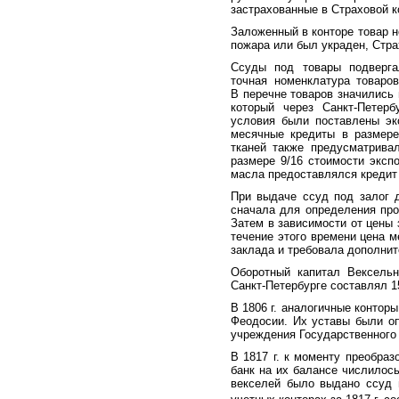
застрахованные в Страховой к
Заложенный в конторе товар н
пожара или был украден, Стра
Ссуды под товары подверга
точная номенклатура товаро
В перечне товаров значились 
который через Санкт-Петерб
условия были поставлены эк
месячные кредиты в размере
тканей также предусматривал
размере 9/16 стоимости эксп
масла предоставлялся кредит 
При выдаче ссуд под залог 
сначала для определения про
Затем в зависимости от цены 
течение этого времени цена 
заклада и требовала дополнит
Оборотный капитал Вексельн
Санкт-Петербурге составлял 1
В 1806 г. аналогичные контор
Феодосии. Их уставы были оп
учреждения Государственного 
В 1817 г. к моменту преобра
банк на их балансе числилось
векселей было выдано ссуд 