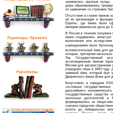
занимались крупные купцы, 
дома образовывались преиму
по сравнению со странами Запа
Отсутствие в стране банков з
об их организации и функцио
Европы, где банки были сф
империи банковское дело до 18
В России в течение полувека 
банки создавались зачастую 
выполнения или вследствие
учреждениями были Артиллер
вспомогательный банк для дв
которые, претерпев несколько
Так, Государственный асс
ассигнационным банкам (про
Москве для распространения а
упразднен лишь в 1843 году. 
заемный банк, который был у
Дворянского банка (Банк для д
Безусловно, в середине XVII
сословных государственных
дальнейшего экономического
государственные средства н
несколько десятилетий в 
формировались из обществен
сначала городские общественн
вплоть до либеральных экон