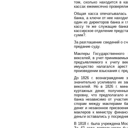
том, сколько находится в к
кассах ежемесячно проверяли
Общая касса опечатывалась
банка, а ключи от нее находи
один из директоров банка и 
кассу те же служащие банка
кассирское отделение предста
сумм?.
За разглашение сведений о с
предание суду.
Маклеры Государственного 
векселей, в учет принимаемы
предъявляемого к учету ве
имущество налагался арест
произведении взыскания с пре
До 1826 г. вознаграждение 
значительно усиливало их за
векселей. Но в 1826 г. мин
куртажных денег, полученн
поровну, что предполагало 
банка независимо от участи
спорам между маклерами ба
денег и незаконное присвоени
маклеров к министру финанс
деньги оставались у посредни
В 1818 г. была учреждена Мос
За 42 года деятельности бы