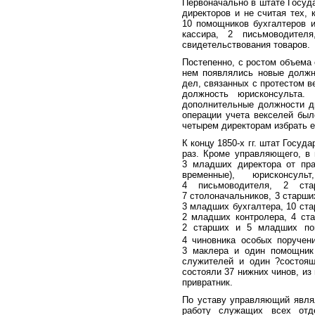
Первоначально в штате Госуд
директоров и не считая тех, 
10 помощников бухгалтеров и
кассира, 2 письмоводител
свидетельствования товаров.
Постепенно, с ростом объема 
нем появлялись новые должно
дел, связанных с протестом в
должность юрисконсульта.
дополнительные должности ди
операции учета векселей был
четырем директорам избрать 
К концу 1850-х гг. штат Госуд
раз. Кроме управляющего, в
3 младших директора от пра
временные), юрисконсуль
4 письмоводителя, 2 ст
7 столоначальников, 3 старш
3 младших бухгалтера, 10 ст
2 младших контролера, 4 ст
2 старших и 5 младших помо
4 чиновника особых поручени
3 маклера и один помощник 
служителей и один ?состоящ
состояли 37 нижних чинов, из 
привратник.
По уставу управляющий явля
работу служащих всех отде