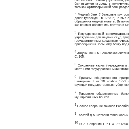
был способствовать улучшению ден
был выделен из средств, полученных
того как Артиллерийский банк раздал
2
Медный банк ? Банковые конторы
денег (учрежден в 1758 г.) ? был
обращения медной монеты. Выполнял
как не смог обеспечить притока в к
3
Государственный вспомогательны
учрежденный для выдачи ссуд двор
государственным кредитным учрежд
присоединен к Заемному банку под 
4
Андрюшин С.А. Банковская система 
С. 105.
5
Сохранные казны (учреждены в 1
местными государственными ипоте
6
Приказы общественного призре
Екатерины II от 20 ноября 1772 
функции государственных губернски
7
Городские общественные банки
муниципальных банков.
8
Полное собрание законов Российской
9
Толстой Д.А. История финансовых у
10
ПСЗ. Собрание 1. ? Т. X. ? ? 6300.