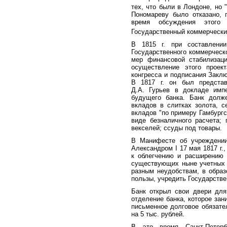
тех, что были в Лондоне, но 
Пономареву было отказано, 
время обсуждения этого 
Государственный коммерческий
В 1815 г. при составлени
Государственного коммерческ
мер финансовой стабилизаци
осуществление этого проек
конгресса и подписания Закл
В 1817 г. он был представ
Д.А. Гурьев в докладе имп
будущего банка. Банк долж
вкладов в слитках золота, 
вкладов "по примеру Гамбургс
виде безналичного расчета;
векселей; ссуды под товары.
В Манифесте об учреждении 
Александром I 17 мая 1817 г.
к облегчению и расширению 
существующих ныне учетных к
разным неудобствам, в образ
пользы, учредить Государстве
Банк открыл свои двери для 
отделение банка, которое зан
письменное долговое обязате
на 5 тыс. рублей.
В это время Санкт-Петерб