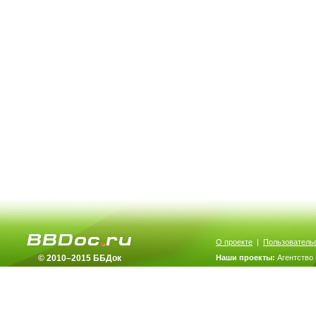
О проекте
|
Пользователь
© 2010–2015 ББДок
Наши проекты:
Агентство