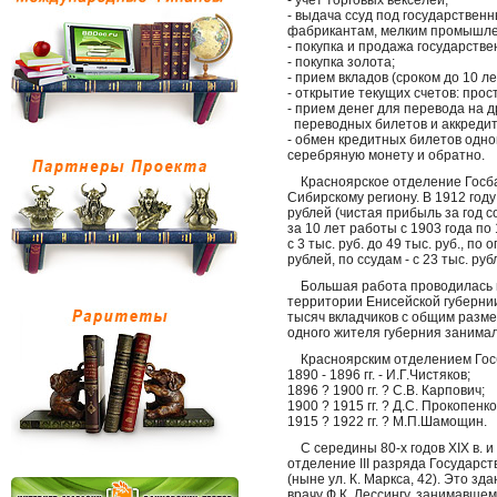
- учет торговых векселей;
- выдача ссуд под государствен
фабрикантам, мелким промышле
- покупка и продажа государств
- покупка золота;
- прием вкладов (сроком до 10 ле
- открытие текущих счетов: прос
- прием денег для перевода на д
переводных билетов и аккредит
- обмен кредитных билетов одно
серебряную монету и обратно.
Красноярское отделение Госбан
Сибирскому региону. В 1912 год
рублей (чистая прибыль за год 
за 10 лет работы с 1903 года по
с 3 тыс. руб. до 49 тыс. руб., по
рублей, по ссудам - с 23 тыс. руб
Большая работа проводилась по
территории Енисейской губернии
тысяч вкладчиков с общим разме
одного жителя губерния занимал
Красноярским отделением Госб
1890 - 1896 гг. - И.Г.Чистяков;
1896 ? 1900 гг. ? С.В. Карпович;
1900 ? 1915 гг. ? Д.С. Прокопенко
1915 ? 1922 гг. ? М.П.Шамощин.
С середины 80-х годов XIX в. и
отделение III разряда Государст
(ныне ул. К. Маркса, 42). Это з
врачу Ф.К. Лессингу, занимавш