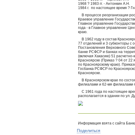
1968 ? 1983 гг. - Антонкин А.Н.
1984 г. по настоящее время ? Гн
В процессе реорганизации росс
Краевое управление Государстве
Главное управление Государств
года - в Главное управление Це
краю.
В 1962 году в состав Краснояр
77 отделений и 3 субконторы с
Постановления Верховного Сове
банке РСФСР и банках на терри
(включая Хакасию) 51 расчетно-к
Красноярске (Приказ ? 04 от 22
по Красноярскому краю). Приказ
Госбанка РСФСР по Красноярском
Красноярске.
В Красноярском крае по состоян
филиалами и 62-мя филиалами б
С 1961 года по настоящее врем
располагается в здании по ул. Д
Информация взята с сайта Банк
Поделиться