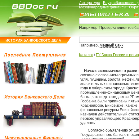
Литература
Внутрибанковские 
Международные финансы
Обра
Например,
Проверка клиентов б
ИСТОРИЯ БАНКОВСКОГО ДЕЛА
Например,
Медный банк
Каталог
/
ГУ Банка России в реги
Начало экономического развития
связано с освоением огромных п
угля, пушнины, золота, нефти, л
значительных финансовых вложе
года в губернском городе Красн
промышленно-финансовым центр
банка, что подтверждается ?Пам
Госбанка были приписаны пять к
Красноярске, Енисейске, Канске
финансовые ресурсы Енисейской
назначен действительный статс
первого управляющего Краснояр
удалось.
Согласно объявлению от 1896 
Государственного банка относил