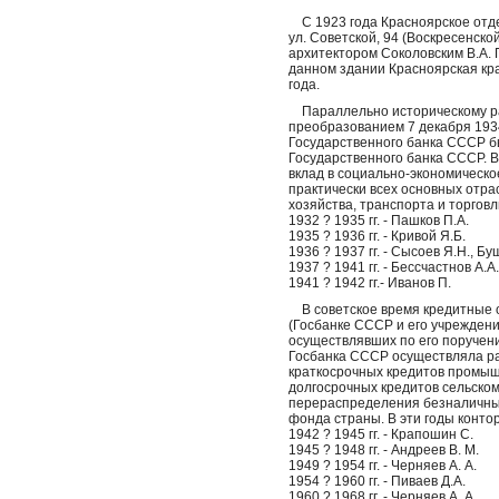
С 1923 года Красноярское отд
ул. Советской, 94 (Воскресенско
архитектором Соколовским В.А.
данном здании Красноярская кр
года.
Параллельно историческому раз
преобразованием 7 декабря 1934
Государственного банка СССР б
Государственного банка СССР. В
вклад в социально-экономическо
практически всех основных отра
хозяйства, транспорта и торгов
1932 ? 1935 гг. - Пашков П.А.
1935 ? 1936 гг. - Кривой Я.Б.
1936 ? 1937 гг. - Сысоев Я.Н., Буш
1937 ? 1941 гг. - Бессчастнов А.А.
1941 ? 1942 гг.- Иванов П.
В советское время кредитные 
(Госбанке СССР и его учреждени
осуществлявших по его поручен
Госбанка СССР осуществляла ра
краткосрочных кредитов промышл
долгосрочных кредитов сельском
перераспределения безналичных
фонда страны. В эти годы конто
1942 ? 1945 гг. - Крапошин С.
1945 ? 1948 гг. - Андреев В.
М.
1949 ? 1954 гг. - Черняев А.
А.
1954 ? 1960 гг. - Пиваев Д.А.
1960 ? 1968 гг. - Черняев А.
А.