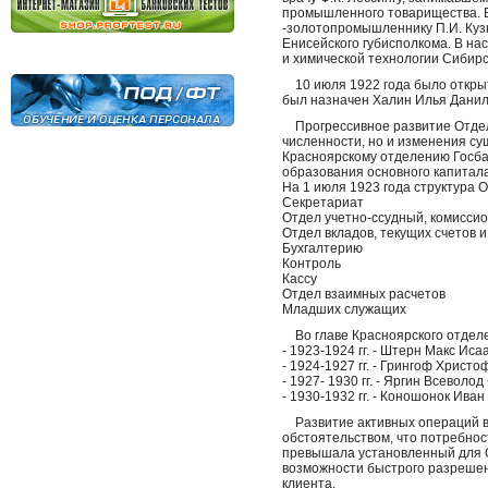
промышленного товарищества. В
-золотопромышленнику П.И. Кузн
Енисейского губисполкома. В на
и химической технологии Сибир
10 июля 1922 года было откры
был назначен Халин Илья Данил
Прогрессивное развитие Отделе
численности, но и изменения су
Красноярскому отделению Госбан
образования основного капитала 
На 1 июля 1923 года структура 
Секретариат
Отдел учетно-ссудный, комисси
Отдел вкладов, текущих счетов 
Бухгалтерию
Контроль
Кассу
Отдел взаимных расчетов
Младших служащих
Во главе Красноярского отделе
- 1923-1924 гг. - Штерн Макс Иса
- 1924-1927 гг. - Грингоф Христ
- 1927- 1930 гг. - Яргин Всеволо
- 1930-1932 гг. - Коношонок Ива
Развитие активных операций в 
обстоятельством, что потребнос
превышала установленный для О
возможности быстрого разрешен
клиента.