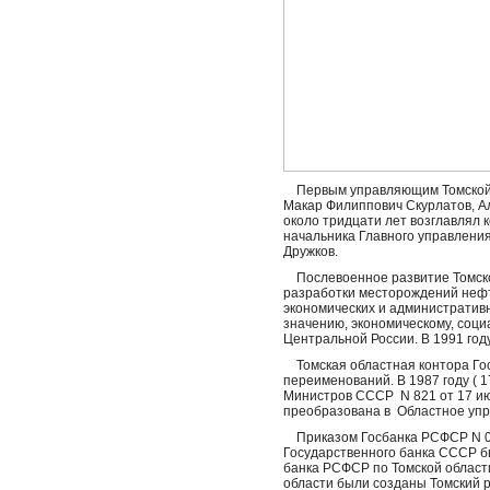
Первым управляющим Томской о
Макар Филиппович Скурлатов, А
около тридцати лет возглавлял 
начальника Главного управления
Дружков.
Послевоенное развитие Томско
разработки месторождений нефти
экономических и административн
значению, экономическому, соци
Центральной России. В 1991 году
Томская областная контора Гос
переименований. В 1987 году ( 
Министров СССР N 821 от 17 ию
преобразована в Областное упра
Приказом Госбанка РСФСР N 02-
Государственного банка СССР б
банка РСФСР по Томской област
области были созданы Томский р