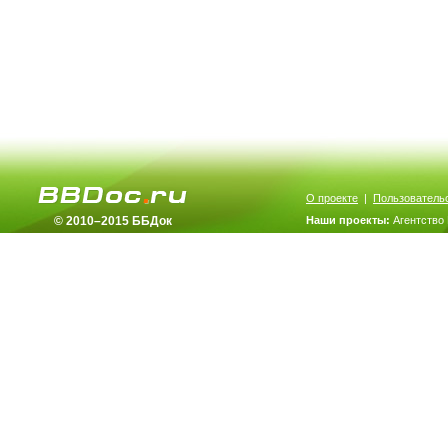
О проекте
|
Пользователь
© 2010–2015 ББДок
Наши проекты:
Агентство