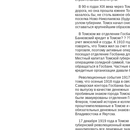
В 90-х годах XIX века через Т
дорога, но она прошла южнее То
казалось бы, не столь важное о
поселка Ново-Николаевска (буд
узлом губернии. Томск начал сн
оставаться крупнейшим образов
В Томском же отделении Госбанк
Банковский кредит в Томске? ? 
учет векселей и ссуды. К 1910 г
говорить, что Томск жил за счет
торговля, поэтому активные оп
посещал отделение Госбанка дл
Местный капитал Томской губер
операциям солидной суммой, та
обращаться в Госбанк. Частные в
кредитные организации давали 
Революционные события 1917 го
тому, что осенью 1918 года в с
Самарская контора Госбанка был
по выпуску в качестве денежных 
пробивным знаком города Томска.
были эвакуированы отделения Го
Флеров, томский историк и колле
проштемпелеванные в Томске и с
обязательных денежных знаков 
Владивостока и Якутска.
17 декабря 1919 года в Томске 
губернский революционный коми
аннулировать все денежные зна