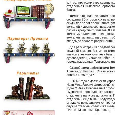
контролирующим учреждением дл
отделения Сибирского Торгового
банка.
Томское отделение занималось
середины 80-х годов XIX века, 
ссуды под залог процентных бум
векселей и других срочных докум
размен кредитных билетов. 8 ав
Томскому отделению, вследствие
векселей частных лиц с тем, чт
впредь до особого разрешения 
Для рассмотрения предъявленны
ссудный комитет. В комитет вход
членом учетного комитета был 
судовладелец, избиравшийся То
города назывался Тецковским (
Старейшими работниками Томско
Александр Цитович. Эти чиновни
оного с 1865 года?.
С 1867 года в должности упра
Иван Михайлович Щигровский, с 
годах ? Иван Николаевич Голуби
Пудовиков переведен с должнос
отделение на ту же должность. 
отделении еще в 1876 году как 
младшим помощником контролер
служил статский советник Емелья
Платон Матвеевич Бродович, с 1