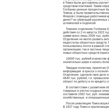
в Томск были доставлены расче
средством платежей. Таким обр
Госбанка ценные процентные бу
Томску, а были правительственн
Флеров с помощью работников кр
денег? из облигаций различных 
штемпелей и подписей.
Томское отделение Госбанка бы
действия со 2-го августа 1922 
сумме всего лишь 2500 тыс. руб
Отделение не могло развить акт
недостатка оборотных средств. 
пользовались почти в равной ст
организации, так и частные лиц
новых оборотных средств (прис
10000 тыс. рублей в качестве 
значительно шире и начать бол
Твердая политика, принятая От
информация в прессе о полной о
Отделение, сделали свое дело и
4640 тыс. рублей, т.е. превыси
оборот по дебету и по кредиту со
В соответствии с развитием об
товарных и учетно-ссудных опер
составили 1082 тыс. руб. знака
хозяйственные и операционные 
После революции Томск вошел в
В 1937 году Томск и прилегающи