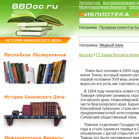
Литература
Внутрибанковские 
Международные финансы
Обра
Например,
Проверка клиентов б
ИСТОРИЯ БАНКОВСКОГО ДЕЛА
Например,
Медный банк
Каталог
/
ГУ Банка России в реги
Томск был основан в 1604 году 
князя Тояна, который принял ру
первой половине XVII века знач
выросла его роль как торгового 
В 1804 году началась новая стр
Томская губерния занимала огр
Алтайского края, Новосибирской
части Красноярского края. Бурно 
Енисейской губерниях стали инт
предпринимателей-золотопромы
Сибирский общественный банк.
Томское отделение Государстве
года и стало одним из первых в
объявление с датой открытия о
Томска это было несомненно ва