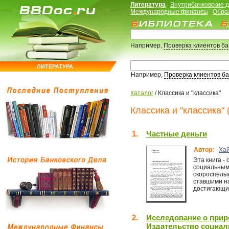
Литература
Внутрибанковские 
Международные финансы
Обра
Например,
Проверка клиентов б
ЛИТЕРАТУРА
Например,
Проверка клиентов б
Каталог
/
Классика и "классика"
Классика и "классика" 
1.
Частные деньги
Автор:
Хай
Эта книга -
социальным 
скороспелы
ставшими н
достигающим
2.
Исследование о приро
Издательство социал