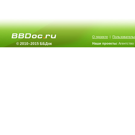
О проекте
|
Пользователь
© 2010–2015 ББДок
Наши проекты:
Агентство