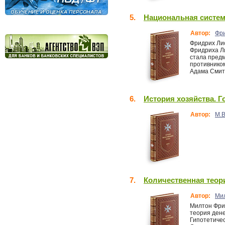
5.
Национальная систем
Автор:
Фри
Фридрих Ли
Фридриха Л
стала предм
противнико
Адама Смита
6.
История хозяйства. Г
Автор:
М.
7.
Количественная теор
Автор:
Ми
Милтон Фрид
теория дене
Гипотетичес