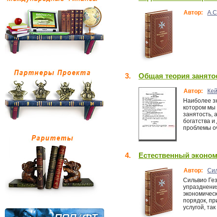
Автор:
А.
3.
Общая теория занятос
Автор:
Кей
Наиболее з
котором мы 
занятость, 
богатства и
проблемы оч
4.
Естественный эконо
Автор:
Сил
Сильвио Ге
упразднения
экономическ
порядок, пр
услугой, та