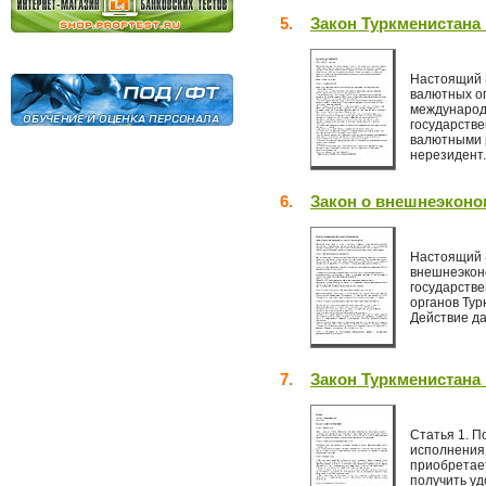
5.
Закон Туркменистана
Настоящий 
валютных о
международ
государстве
валютными р
нерезидент.
6.
Закон о внешнеэконо
Настоящий 
внешнеэкон
государстве
органов Тур
Действие да
7.
Закон Туркменистана 
Статья 1. П
исполнения 
приобретае
получить уд