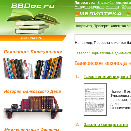
Литература
Внутрибанковские 
Международные финансы
Обра
Например,
Проверка клиентов б
ЛИТЕРАТУРА
Например,
Проверка клиентов б
Каталог
/
Нормативные документ
Банковское законодате
1.
Таможенный кодекс 
Принят 8 ок
Туркменист
правовые, 
дела, напра
экономическ
2.
Закон о банкротстве