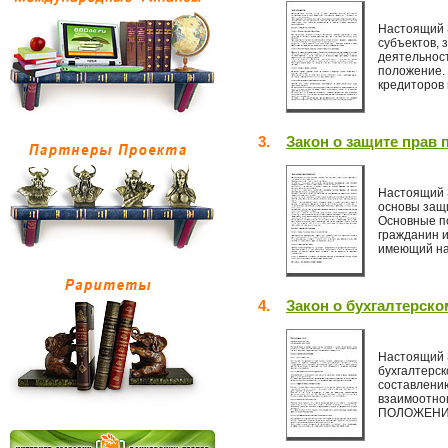
Настоящий 
субъектов,
деятельност
положение. 
кредиторов 
3.
Закон о защите прав 
Настоящий 
основы защи
Основные п
гражданин 
имеющий на
4.
Закон о бухгалтерско
Настоящий 
бухгалтерск
составлению
взаимоотно
ПОЛОЖЕНИЯ