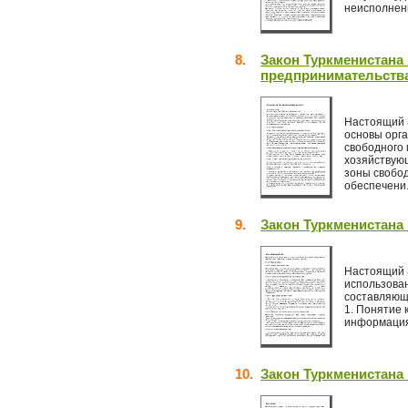
неисполнени
8.
Закон Туркменистана
предпринимательств
Настоящий 
основы орг
свободного
хозяйствую
зоны свобо
обеспечени.
9.
Закон Туркменистана
Настоящий 
использова
составляюще
1. Понятие 
информация,
10.
Закон Туркменистана 