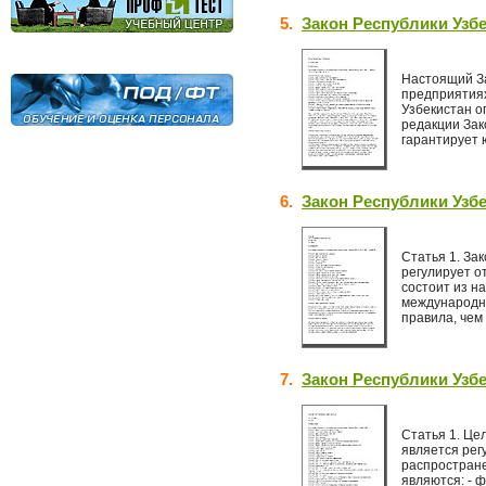
5.
Закон Республики Узб
Настоящий За
предприятиях
Узбекистан о
редакции Зак
гарантирует 
6.
Закон Республики Узбе
Статья 1. За
регулирует о
состоит из н
международн
правила, чем т
7.
Закон Республики Узб
Статья 1. Це
является рег
распростран
являются: - 