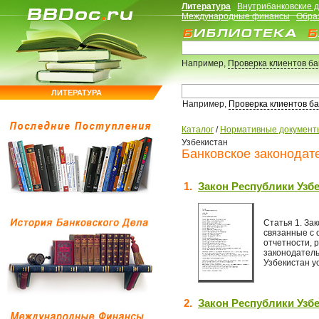
Литература
Внутрибанковские 
Международные финансы
Обра
Например,
Проверка клиентов б
ЛИТЕРАТУРА
Например,
Проверка клиентов б
Каталог
/
Нормативные документ
Узбекистан
Банковское законодате
1.
Закон Республики Узбе
Статья 1. За
связанные с 
отчетности, 
законодатель
Узбекистан у
2.
Закон Республики Узбе