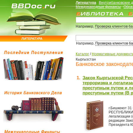
Литература
Внутрибанковские 
Международные финансы
Обра
Например,
Проверка клиентов б
ЛИТЕРАТУРА
Например,
Проверка клиентов б
Каталог
/
Нормативные документ
Кыргызстан
Банковское законодате
1.
Закон Кыргызской Ре
терроризма и легализ
преступным путем и л
преступным путем (В р
г.Бишкекот 3
РЕСПУБЛИКИО
легализации 
редакции Зако
Президента КР