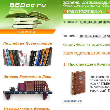
Литература
Внутрибанковские 
Международные финансы
Обра
Например,
Проверка клиентов б
ЛИТЕРАТУРА
Например,
Проверка клиентов б
Каталог
/
Нормативные документ
Законодательство Кана
1.
Прокламация о Констит
Прокламация о
объявляется 
Жан КРЕТЬЕН 
милостью Коро
территорий, Г
Поделиться