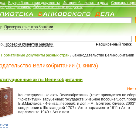
ура
Внутрибанковские документы
История банковского дела
Словарь терм
родные финансы
Образовательные продукты
р,
Проверка клиентов банками
ер,
Проверка клиентов банками
Расширенный поиск
/
Нормативные документы разных стран
/
Законодательство Великобритании
одательство Великобритании (1 книга)
ституционные акты Великобритании
Нет 
Конституционные акты Великобритании (текст приводится по сбор
"Конституции зарубежных государств: Учебное пособие/Сост. проф
В.В.Маклаков. - 4-е изд., перераб. и доп. - М.: Волтерс Клувер, 2003"
соединении с Шотландией 1707 г. Акт о парламенте 1911 г Акт о
парламенте 1949 г. Акт о пож...
ться