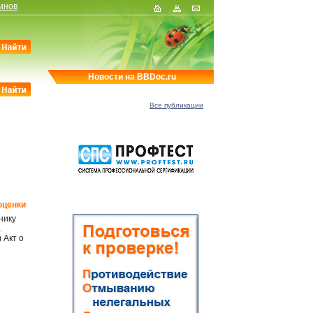
инов
Новости на BBDoc.ru
Все публикации
оценки
нику
.
) Акт о