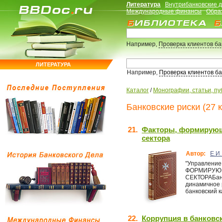
Литература
Внутрибанковские 
Международные финансы
Обра
Например,
Проверка клиентов б
ЛИТЕРАТУРА
Например,
Проверка клиентов б
Каталог
/
Монографии, статьи, пу
Банковские риски (27 к
21.
Факторы, формирующи
сектора
Автор:
Е.И
"Управление
ФОРМИРУЮЩ
СЕКТОРАБанк
динамичное 
банковский к
22.
Коррупция в банковс