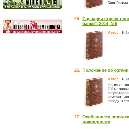
Банк России 
25.
Сценарии стресс-тес
банки", 2014, N 5
Автор:
Р.П
26.
Положение об органи
Автор:
Р.П
Как известно
2014 г. зна
регуляторног
измерять да
поводу. В св
27.
Особенности порядка
ликвидности