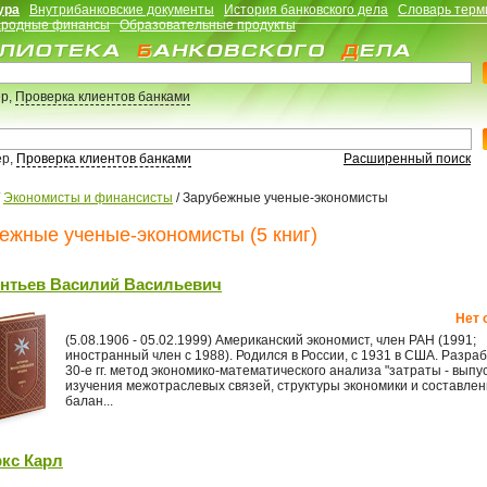
ура
Внутрибанковские документы
История банковского дела
Словарь терм
родные финансы
Образовательные продукты
р,
Проверка клиентов банками
ер,
Проверка клиентов банками
Расширенный поиск
/
Экономисты и финансисты
/
Зарубежные ученые-экономисты
ежные ученые-экономисты (5 книг)
нтьев Василий Васильевич
Нет 
(5.08.1906 - 05.02.1999) Американский экономист, член РАН (1991;
иностранный член с 1988). Родился в России, с 1931 в США. Разраб
30-е гг. метод экономико-математического анализа "затраты - выпус
изучения межотраслевых связей, структуры экономики и составле
балан...
кс Карл