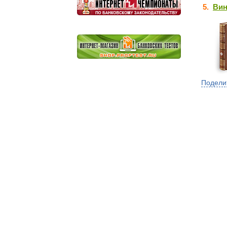
5.
Вин
Подели