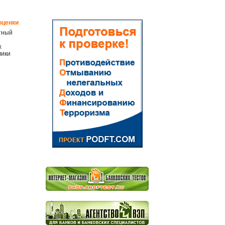
оценки
етный
х
мики