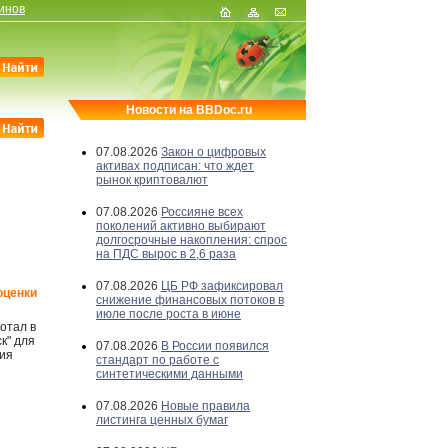
инов
Новости на BBDoc.ru
07.08.2026
Закон о цифровых
активах подписан: что ждет
рынок криптовалют
07.08.2026
Россияне всех
поколений активно выбирают
долгосрочные накопления: спрос
на ПДС вырос в 2,6 раза
07.08.2026
ЦБ РФ зафиксировал
оценки
снижение финансовых потоков в
июле после роста в июне
отал в
к" для
07.08.2026
В России появился
ния
стандарт по работе с
синтетическими данными
07.08.2026
Новые правила
листинга ценных бумаг