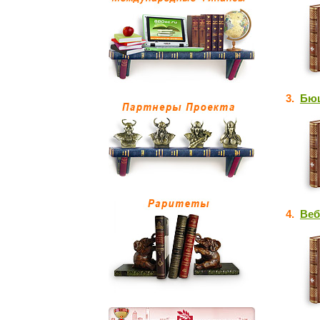
3.
Бюш
4.
Веб