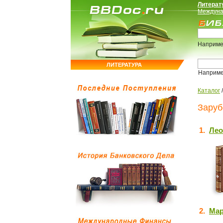
Литерат
Междуна
Наприме
ЛИТЕРАТУРА
Наприм
Каталог
Заруб
1.
Лео
2.
Мар