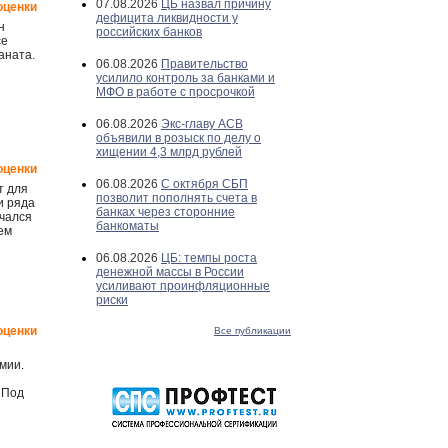
07.08.2026
ЦБ назвал причину
оценки
дефицита ликвидности у
н
российских банков
се
аната.
06.08.2026
Правительство
усилило контроль за банками и
МФО в работе с просрочкой
06.08.2026
Экс-главу АСВ
объявили в розыск по делу о
хищении 4,3 млрд рублей
оценки
06.08.2026
С октября СБП
т для
позволит пополнять счета в
и ряда
банках через сторонние
учался
банкоматы
ем
06.08.2026
ЦБ: темпы роста
денежной массы в России
усиливают проинфляционные
риски
оценки
Все публикации
мии.
 Под