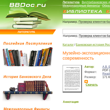
Литература
Внутрибанковские 
Международные финансы
Обра
Например,
Проверка клиентов б
ЛИТЕРАТУРА
Например,
Проверка клиентов б
Каталог
/
Банковская история Ро
Музейно-экспозиционн
современность
Автор:
А.В. 
PDF 
Формат:
Read
Размер:
171 
Скачать
Аннотация