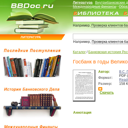
Литература
Внутрибанковские 
Международные финансы
Обра
Например,
Проверка клиентов б
ЛИТЕРАТУРА
Например,
Проверка клиентов б
Каталог
/
Банковская история Ро
Госбанк в годы Велик
Автор:
В.С.
PDF 
Формат:
Read
Размер:
158 
Скачать
Аннотация