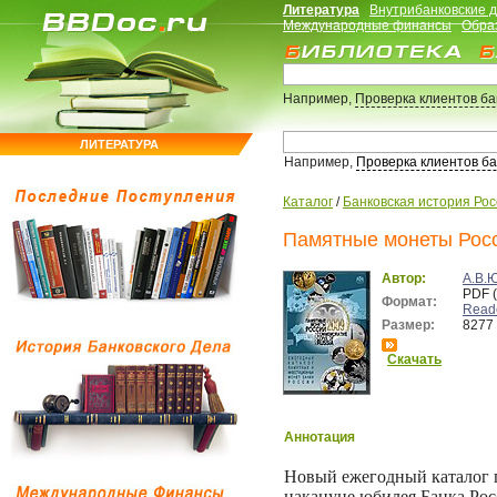
Литература
Внутрибанковские 
Международные финансы
Обра
Например,
Проверка клиентов б
ЛИТЕРАТУРА
Например,
Проверка клиентов б
Каталог
/
Банковская история Ро
Памятные монеты Росс
Автор:
А.В.
PDF 
Формат:
Read
Размер:
8277
Скачать
Аннотация
Новый ежегодный каталог 
накануне юбилея Банка Рос