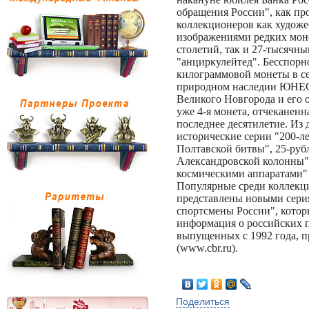
обращения России", как пр
коллекционеров как худож
изображениями редких моне
столетий, так и 27-тысячн
"анциркулейтед". Бесспорн
килограммовой монеты в се
природном наследии ЮНЕС
Великого Новгорода и его о
уже 4-я монета, отчеканенн
последнее десятилетие. Из 
исторические серии "200-ле
Полтавской битвы", 25-руб
Александровской колонны" 
космическими аппаратами"
Популярные среди коллекц
представлены новыми сери
спортсмены России", котор
информация о российских 
выпущенных с 1992 года, п
(www.cbr.ru).
Поделиться