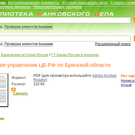
ура
Внутрибанковские документы
История банковского дела
Словарь терм
родные финансы
Образовательные продукты
р,
Проверка клиентов банками
ер,
Проверка клиентов банками
Расширенный поиск
/
Банковская история России
/
ГУ Банка России в регионах
ое управление ЦБ РФ по Брянской области
PDF (для просмотра используйте
Adobe Acrobat
Нет оце
Формат:
Reader
)
Написа
Размер:
110 Кб
отзыв
Скачать
ия