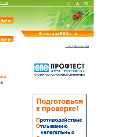
инов
Новости на BBDoc.ru
Все публикации
нки
ть