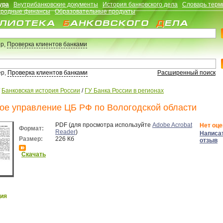
ура
Внутрибанковские документы
История банковского дела
Словарь терм
родные финансы
Образовательные продукты
р,
Проверка клиентов банками
ер,
Проверка клиентов банками
Расширенный поиск
/
Банковская история России
/
ГУ Банка России в регионах
ое управление ЦБ РФ по Вологодской области
PDF (для просмотра используйте
Adobe Acrobat
Нет оце
Формат:
Reader
)
Написа
Размер:
226 Кб
отзыв
Скачать
ия