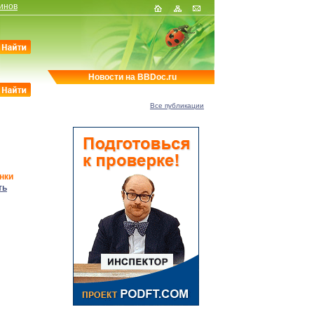
инов
Новости на BBDoc.ru
Все публикации
нки
ть