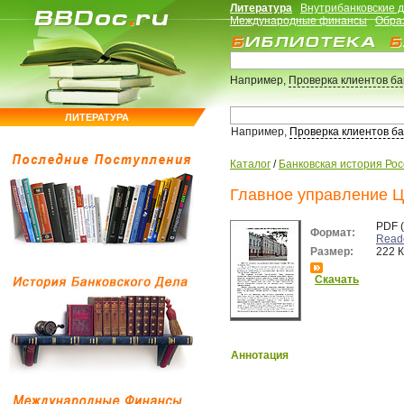
Литература
Внутрибанковские 
Международные финансы
Обра
Например,
Проверка клиентов б
ЛИТЕРАТУРА
Например,
Проверка клиентов б
Каталог
/
Банковская история Ро
Главное управление Ц
PDF 
Формат:
Read
Размер:
222 
Скачать
Аннотация