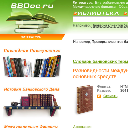
Литература
Внутрибанковские 
Международные финансы
Обра
Например,
Проверка клиентов б
ЛИТЕРАТУРА
Например,
Проверка клиентов б
Словарь банковских тер
Разновидности междун
основных средств
Формат:
HTM
Размер:
364 
Скачать
Аннотация