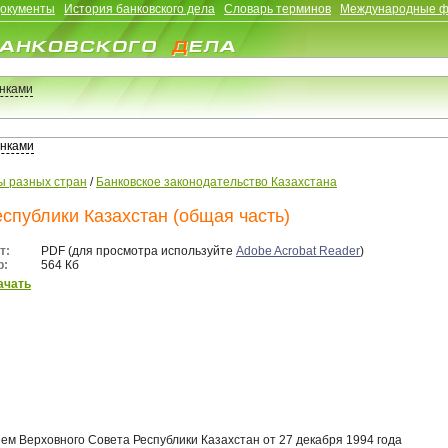
документы
История банковского дела
Словарь терминов
Международные 
анками
анками
ы разных стран
/
Банковское законодательство Казахстана
спублики Казахстан (общая часть)
т:
PDF (для просмотра используйте
Adobe Acrobat Reader
)
р:
564 Кб
ачать
ем Верховного Совета Республики Казахстан от 27 декабря 1994 года 