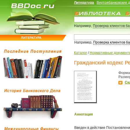
Литература
Внутрибанковские 
Например,
Проверка клиентов б
ЛИТЕРАТУРА
Например,
Проверка клиентов б
Каталог
/
Нормативные документ
Гражданский кодекс Ре
Форма
Разме
Ск
Аннотация
Введен в действие Постановлени