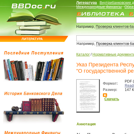
Литература
Внутрибанковские 
Международные финансы
Обра
Например,
Проверка клиентов б
ЛИТЕРАТУРА
Например,
Проверка клиентов б
Каталог
/
Нормативные документ
Указ Президента Респ
"О государственной р
PDF 
Формат:
Read
Размер:
147 
Скачать
Аннотация