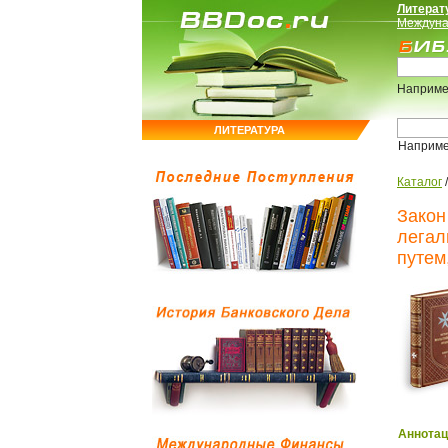
Литерат
Междуна
Наприме
ЛИТЕРАТУРА
Наприм
Каталог
Закон
легал
путем
Аннотац