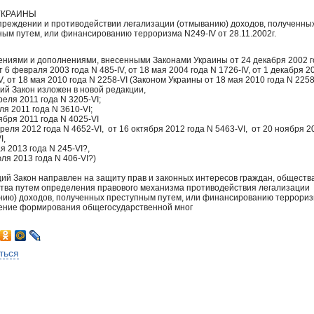
УКРАИНЫ
преждении и противодействии легализации (отмыванию) доходов, полученны
ным путем, или финансированию терроризма N249-IV от 28.11.2002г.
ениями и дополнениями, внесенными Законами Украины от 24 декабря 2002 г
от 6 февраля 2003 года N 485-IV, от 18 мая 2004 года N 1726-IV, от 1 декабря 2
V, от 18 мая 2010 года N 2258-VI (Законом Украины от 18 мая 2010 года N 2258
ий Закон изложен в новой редакции,
реля 2011 года N 3205-VI;
ля 2011 года N 3610-VI;
ября 2011 года N 4025-VI
реля 2012 года N 4652-VI, от 16 октября 2012 года N 5463-VI, от 20 ноября 2
I,
я 2013 года N 245-VI?,
ля 2013 года N 406-VI?)
ий Закон направлен на защиту прав и законных интересов граждан, обществ
ства путем определения правового механизма противодействия легализации
нию) доходов, полученных преступным путем, или финансированию террориз
ение формирования общегосударственной мног
ться