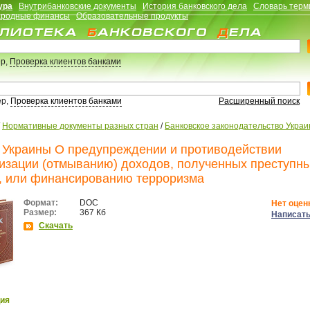
ура
Внутрибанковские документы
История банковского дела
Словарь терм
родные финансы
Образовательные продукты
р,
Проверка клиентов банками
ер,
Проверка клиентов банками
Расширенный поиск
/
Нормативные документы разных стран
/
Банковское законодательство Укра
 Украины О предупреждении и противодействии
изации (отмыванию) доходов, полученных преступн
, или финансированию терроризма
Формат:
DOC
Нет оцен
Размер:
367 Кб
Написать
Скачать
ия