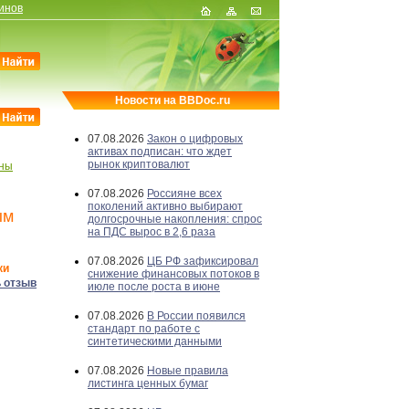
инов
Новости на BBDoc.ru
07.08.2026
Закон о цифровых
активах подписан: что ждет
рынок криптовалют
ины
07.08.2026
Россияне всех
поколений активно выбирают
ым
долгосрочные накопления: спрос
на ПДС вырос в 2,6 раза
07.08.2026
ЦБ РФ зафиксировал
ки
снижение финансовых потоков в
 отзыв
июле после роста в июне
07.08.2026
В России появился
стандарт по работе с
синтетическими данными
07.08.2026
Новые правила
листинга ценных бумаг