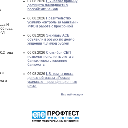
07.08.2026
ЦБ назвал причину
дефицита ликвидности у
российских банков
х
06.08.2026
Правительство
усилило контроль за банками и
ода N
МФО в работе с просрочкой
005 года
-VI
06.08.2026
Экс-главу АСВ
объявили в розыск по делу о
хищении 4,3 млрд рублей
012 года
06.08.2026
С октября СБП
позволит пополнять счета в
банках через сторонние
банкоматы
а и
06.08.2026
ЦБ: темпы роста
денежной массы в России
ма и
усиливают проинфляционные
риски
Все публикации