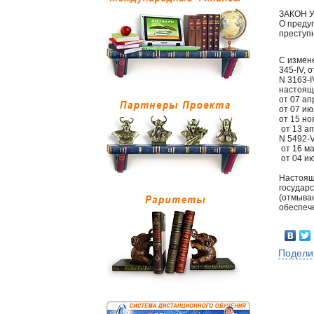
ЗАКОН 
О преду
преступ
С измен
345-IV, 
N 3163-I
настоящ
от 07 ап
от 07 ию
от 15 но
от 13 ап
N 5492-V
от 16 ма
от 04 ию
Настоящ
государ
(отмыва
обеспеч
Подели