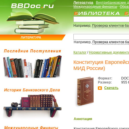
Литература
Внутрибанковские 
Международные финансы
Обра
Например,
Проверка клиентов б
ЛИТЕРАТУРА
Например,
Проверка клиентов б
Каталог
/
Нормативные документ
Конституция Европейс
МИД России)
Формат:
DOC
Размер:
955 
Скачать
Аннотация
Конституция Европейского союз